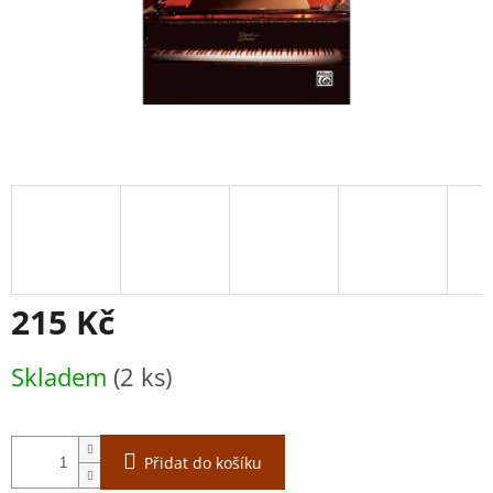
215 Kč
Měrná
Skladem
(2 ks)
cena:
Přidat do košíku