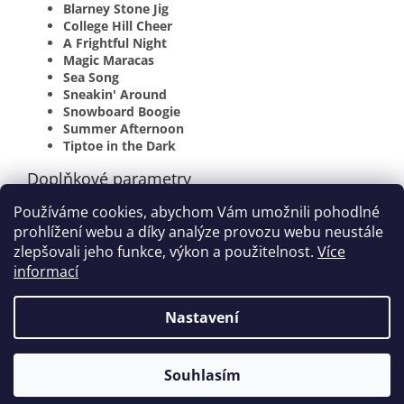
Blarney Stone Jig
College Hill Cheer
A Frightful Night
Magic Maracas
Sea Song
Sneakin' Around
Snowboard Boogie
Summer Afternoon
Tiptoe in the Dark
Doplňkové parametry
Používáme cookies, abychom Vám umožnili pohodlné
Kategorie
:
Zahraniční tituly
prohlížení webu a díky analýze provozu webu neustále
EAN
:
038081326429
zlepšovali jeho funkce, výkon a použitelnost.
Více
informací
Z
á
Nastavení
Vytvořil Shoptet
p
a
t
Souhlasím
Copyright 2026
houslovyklic.cz
. Všechna práva vyhrazena.
í