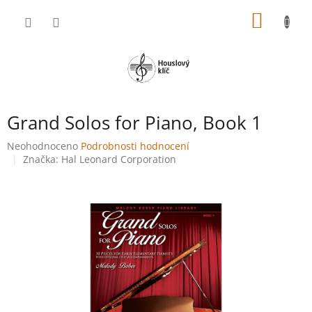
Přejít
NÁKUP
na
obsah
KOŠÍK
Grand Solos for Piano, Book 1
Průměrné
Neohodnoceno
Podrobnosti hodnocení
hodnocení
Značka:
Hal Leonard Corporation
produktu
je
0,0
z
5
hvězdiček.