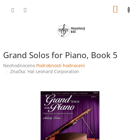
Přejít
NÁKUP
na
obsah
KOŠÍK
Grand Solos for Piano, Book 5
Průměrné
Neohodnoceno
Podrobnosti hodnocení
hodnocení
Značka:
Hal Leonard Corporation
produktu
je
0,0
z
5
hvězdiček.