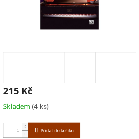
215 Kč
Měrná
Skladem
(4 ks)
cena:
Přidat do košíku