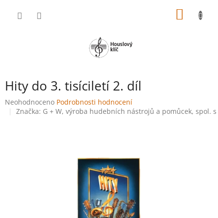
Přejít
NÁKUP
na
obsah
KOŠÍK
Hity do 3. tisíciletí 2. díl
Průměrné
Neohodnoceno
Podrobnosti hodnocení
hodnocení
Značka:
G + W, výroba hudebních nástrojů a pomůcek, spol. s 
produktu
je
0,0
z
5
hvězdiček.