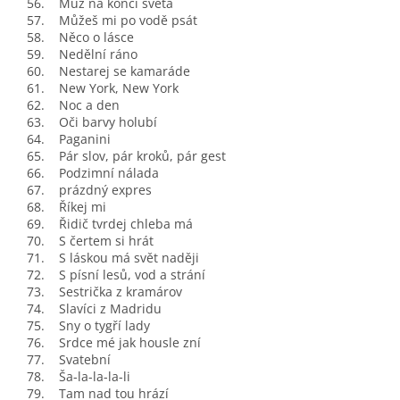
56. Muž na konci světa
57. Můžeš mi po vodě psát
58. Něco o lásce
59. Nedělní ráno
60. Nestarej se kamaráde
61. New York, New York
62. Noc a den
63. Oči barvy holubí
64. Paganini
65. Pár slov, pár kroků, pár gest
66. Podzimní nálada
67. prázdný expres
68. Říkej mi
69. Řidič tvrdej chleba má
70. S čertem si hrát
71. S láskou má svět naději
72. S písní lesů, vod a strání
73. Sestrička z kramárov
74. Slavíci z Madridu
75. Sny o tygří lady
76. Srdce mé jak housle zní
77. Svatební
78. Ša-la-la-la-li
79. Tam nad tou hrází