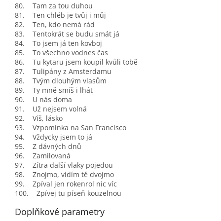
80. Tam za tou duhou
81. Ten chléb je tvůj i můj
82. Ten, kdo nemá rád
83. Tentokrát se budu smát já
84. To jsem já ten kovboj
85. To všechno vodnes čas
86. Tu kytaru jsem koupil kvůli tobě
87. Tulipány z Amsterdamu
88. Tvým dlouhým vlasům
89. Ty mně smíš i lhát
90. U nás doma
91. Už nejsem volná
92. Víš, lásko
93. Vzpomínka na San Francisco
94. Vždycky jsem to já
95. Z dávných dnů
96. Zamilovaná
97. Zítra další vlaky pojedou
98. Znojmo, vidím tě dvojmo
99. Zpíval jen rokenrol nic víc
100. Zpívej tu píseň kouzelnou
Doplňkové parametry