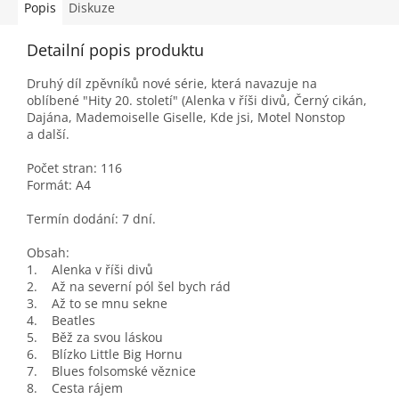
Popis
Diskuze
Detailní popis produktu
Druhý díl zpěvníků nové série, která navazuje na
oblíbené "Hity 20. století" (Alenka v říši divů, Černý cikán,
Dajána, Mademoiselle Giselle, Kde jsi, Motel Nonstop
a další.
Počet stran: 116
Formát: A4
Termín dodání: 7 dní.
Obsah:
1. Alenka v říši divů
2. Až na severní pól šel bych rád
3. Až to se mnu sekne
4. Beatles
5. Běž za svou láskou
6. Blízko Little Big Hornu
7. Blues folsomské věznice
8. Cesta rájem