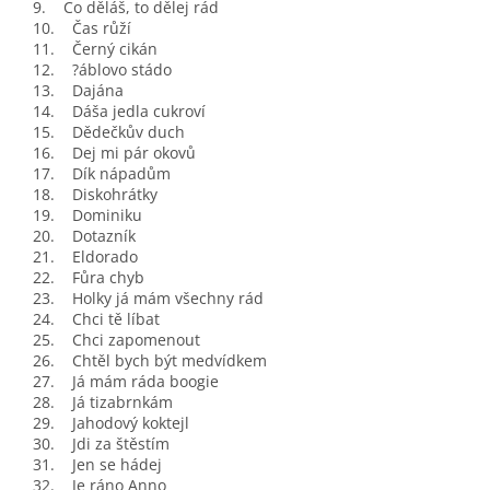
9. Co děláš, to dělej rád
10. Čas růží
11. Černý cikán
12. ?áblovo stádo
13. Dajána
14. Dáša jedla cukroví
15. Dědečkův duch
16. Dej mi pár okovů
17. Dík nápadům
18. Diskohrátky
19. Dominiku
20. Dotazník
21. Eldorado
22. Fůra chyb
23. Holky já mám všechny rád
24. Chci tě líbat
25. Chci zapomenout
26. Chtěl bych být medvídkem
27. Já mám ráda boogie
28. Já tizabrnkám
29. Jahodový koktejl
30. Jdi za štěstím
31. Jen se hádej
32. Je ráno Anno