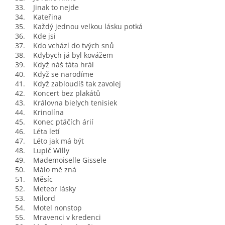
33. Jinak to nejde
34. Kateřina
35. Každý jednou velkou lásku potká
36. Kde jsi
37. Kdo vchází do tvých snů
38. Kdybych já byl kovážem
39. Když náš táta hrál
40. Když se narodíme
41. Když zabloudíš tak zavolej
42. Koncert bez plakátů
43. Královna bielych tenisiek
44. Krinolína
45. Konec ptáčích árií
46. Léta letí
47. Léto jak má být
48. Lupič Willy
49. Mademoiselle Gissele
50. Málo mě zná
51. Měsíc
52. Meteor lásky
53. Milord
54. Motel nonstop
55. Mravenci v kredenci