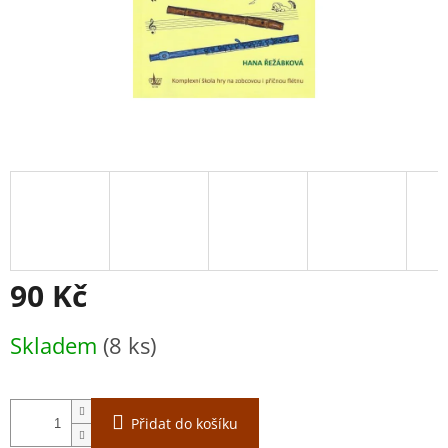
90 Kč
Měrná
Skladem
(8 ks)
cena:
Přidat do košíku