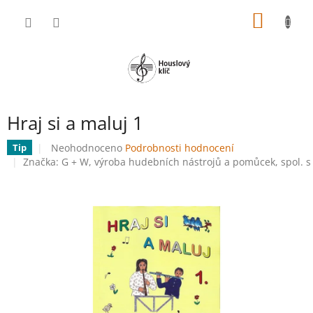
Přejít
NÁKUP
na
obsah
KOŠÍK
Hraj si a maluj 1
Průměrné
Neohodnoceno
Podrobnosti hodnocení
Tip
hodnocení
Značka:
G + W, výroba hudebních nástrojů a pomůcek, spol. s 
produktu
je
0,0
z
5
hvězdiček.