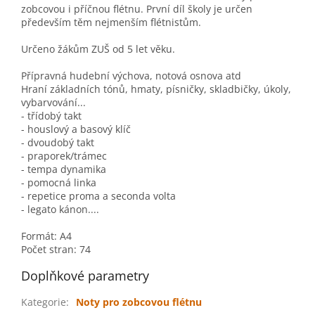
zobcovou i příčnou flétnu. První díl školy je určen
především těm nejmenším flétnistům.
Určeno žákům ZUŠ od 5 let věku.
Přípravná hudební výchova, notová osnova atd
Hraní základních tónů, hmaty, písničky, skladbičky, úkoly,
vybarvování...
- třídobý takt
- houslový a basový klíč
- dvoudobý takt
- praporek/trámec
- tempa dynamika
- pomocná linka
- repetice proma a seconda volta
- legato kánon....
Formát: A4
Počet stran: 74
Doplňkové parametry
Kategorie
:
Noty pro zobcovou flétnu