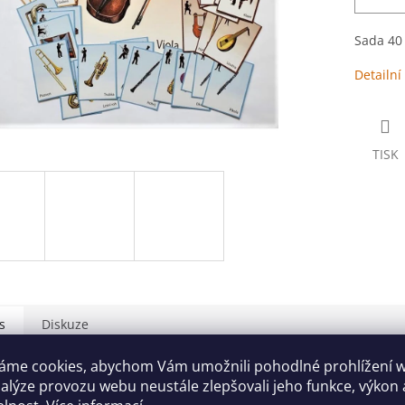
Sada 40 
Detailní
TISK
s
Diskuze
áme cookies, abychom Vám umožnili pohodlné prohlížení 
ailní popis produktu
nalýze provozu webu neustále zlepšovali jeho funkce, výkon 