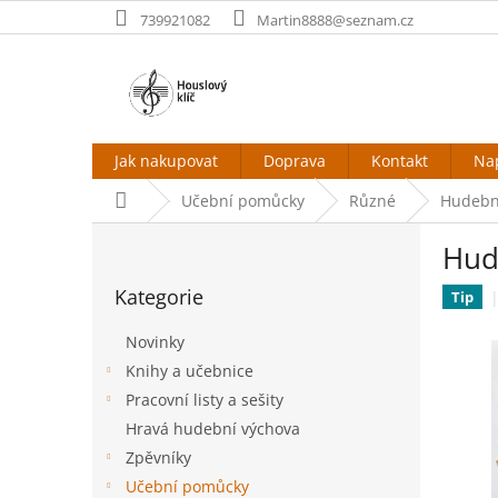
Přejít
739921082
Martin8888@seznam.cz
na
obsah
Jak nakupovat
Doprava
Kontakt
Na
Domů
Učební pomůcky
Různé
Hudební
P
Hude
o
Přeskočit
s
Kategorie
kategorie
Tip
t
r
Novinky
a
Knihy a učebnice
n
Pracovní listy a sešity
n
í
Hravá hudební výchova
p
Zpěvníky
a
Učební pomůcky