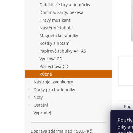
n
Didaktické hry a pomůcky
e
Domina, karty, pexesa
l
Hravý muzikant
Nástěnné tabule
Magnetické tabulky
Kostky s notami
Papírové tabulky A4, A5
Výuková CD
Poslechová CD
Různé
Nástroje, zvonkohry
Dárky pro hudebníky
Noty
Ostatní
Popi
Výprodej
Použív
Det
díky a
Doprava zdarma nad 1500,- Kč