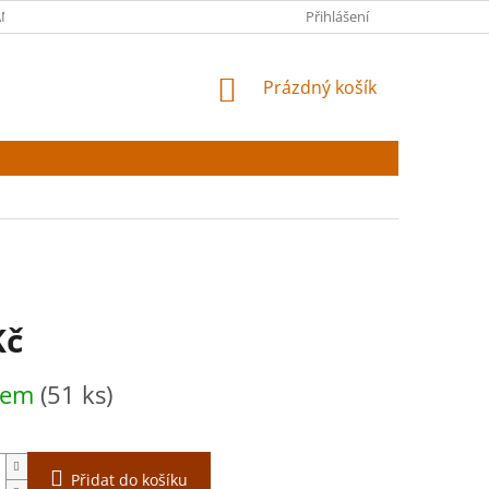
NY OSOBNÍCH ÚDAJŮ
Přihlášení
NÁKUPNÍ
Prázdný košík
KOŠÍK
Kč
dem
(51 ks)
Přidat do košíku