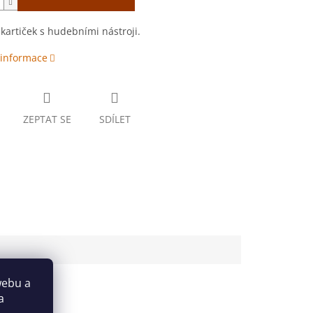
kartiček s hudebními nástroji.
 informace
ZEPTAT SE
SDÍLET
webu a
a