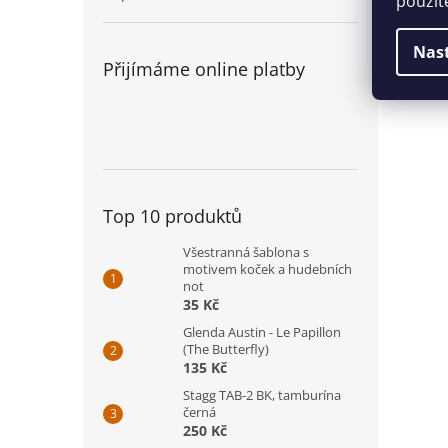
použit
Sada
Veli
Nas
Jedn
Přijímáme online platby
Top 10 produktů
Všestranná šablona s
motivem koček a hudebních
not
35 Kč
Glenda Austin - Le Papillon
(The Butterfly)
135 Kč
Stagg TAB-2 BK, tamburína
černá
250 Kč