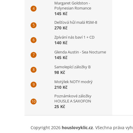
Margaret Goldston -
Polynesian Romance
145 Kč
Dešťová hůl malá RSM-8
270 Kč
Zpívání nás baví 1 + CD
140 Kč
Glenda Austin - Sea Nocturne
145 Kč
Samolepící záložky B
98 Kč
Motýlek NOTY modrý
210 Kč
Poznámkové záložky
HOUSLE A SAXOFON
25 Kč
Z
á
Copyright 2026
houslovyklic.cz
. Všechna práva vyh
p