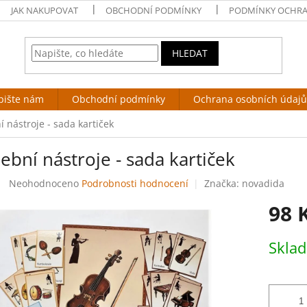
JAK NAKUPOVAT
OBCHODNÍ PODMÍNKY
PODMÍNKY OCHRA
HLEDAT
pište nám
Obchodní podmínky
Ochrana osobních údajů
 nástroje - sada kartiček
bní nástroje - sada kartiček
Průměrné
Neohodnoceno
Podrobnosti hodnocení
Značka:
novadida
hodnocení
98 
produktu
je
0,0
Měrná
Skla
z
cena:
5
hvězdiček.