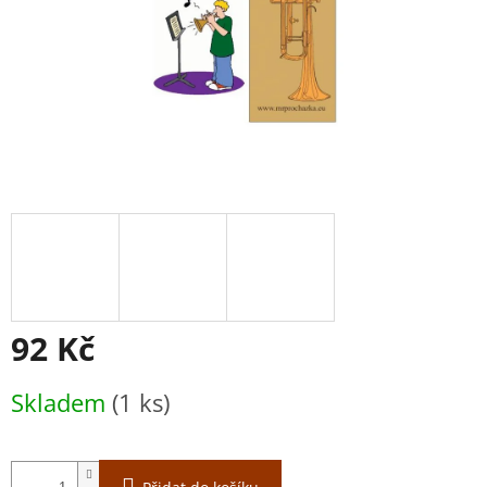
92 Kč
Měrná
Skladem
(1 ks)
cena: