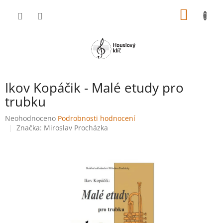
Přejít
NÁKUP
na
obsah
KOŠÍK
Ikov Kopáčik - Malé etudy pro
trubku
Průměrné
Neohodnoceno
Podrobnosti hodnocení
hodnocení
Značka:
Miroslav Procházka
produktu
je
0,0
z
5
hvězdiček.