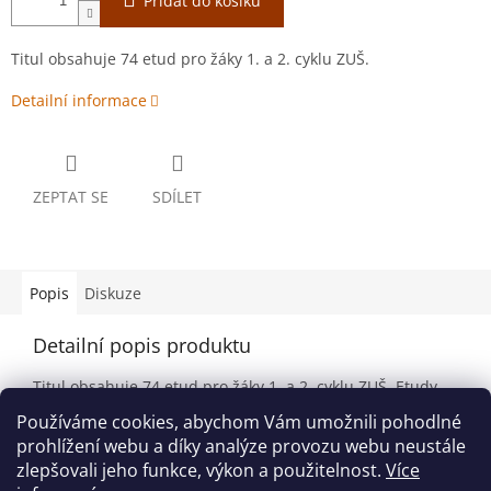
Přidat do košíku
Titul obsahuje 74 etud pro žáky 1. a 2. cyklu ZUŠ.
Detailní informace
ZEPTAT SE
SDÍLET
Popis
Diskuze
Detailní popis produktu
Titul obsahuje 74 etud pro žáky 1. a 2. cyklu ZUŠ. Etudy
na sebe navazují podle obtížnosti od jednoduchých po
Používáme cookies, abychom Vám umožnili pohodlné
náročnější.
prohlížení webu a díky analýze provozu webu neustále
zlepšovali jeho funkce, výkon a použitelnost.
Více