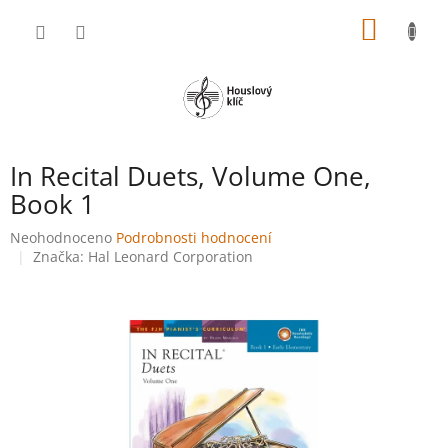
Přejít
NÁKUP
na
obsah
KOŠÍK
In Recital Duets, Volume One,
Book 1
Průměrné
Neohodnoceno
Podrobnosti hodnocení
hodnocení
Značka:
Hal Leonard Corporation
produktu
je
0,0
z
5
hvězdiček.