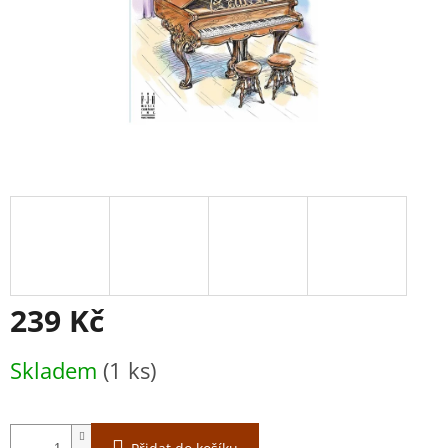
239 Kč
Měrná
Skladem
(1 ks)
cena: