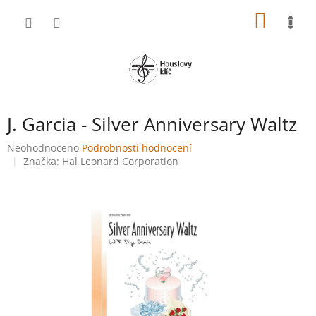
Přejít
NÁKUP
na
obsah
KOŠÍK
J. Garcia - Silver Anniversary Waltz
Průměrné
Neohodnoceno
Podrobnosti hodnocení
hodnocení
Značka:
Hal Leonard Corporation
produktu
je
0,0
z
5
hvězdiček.