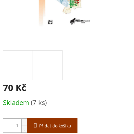
70 Kč
Měrná
Skladem
(7 ks)
cena:
Přidat do košíku