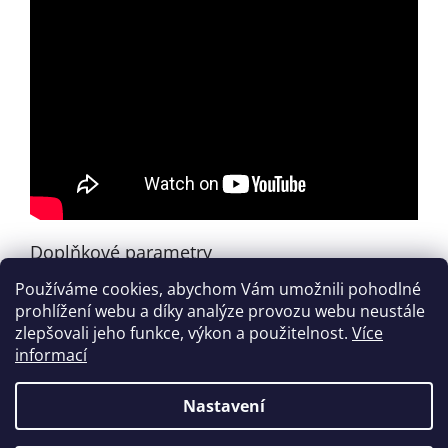
Doplňkové parametry
Používáme cookies, abychom Vám umožnili pohodlné
Kategorie
:
Zahraniční tituly
prohlížení webu a díky analýze provozu webu neustále
EAN
:
038081232959
zlepšovali jeho funkce, výkon a použitelnost.
Více
informací
Z
á
Nastavení
Vytvořil Shoptet
p
a