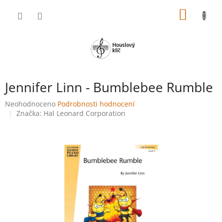
Přejít
NÁKUP
na
obsah
KOŠÍK
Jennifer Linn - Bumblebee Rumble
Průměrné
Neohodnoceno
Podrobnosti hodnocení
hodnocení
Značka:
Hal Leonard Corporation
produktu
je
0,0
z
5
hvězdiček.