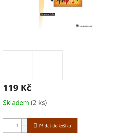
119 Kč
Měrná
Skladem
(2 ks)
cena:
Přidat do košíku