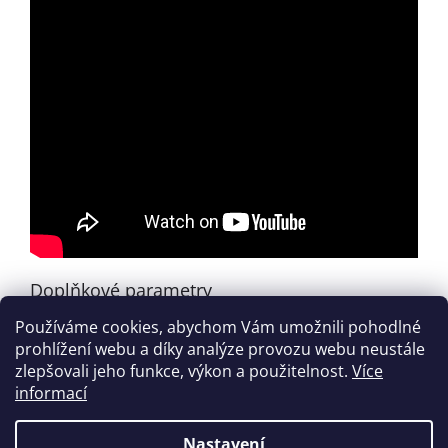
Doplňkové parametry
Používáme cookies, abychom Vám umožnili pohodlné
Kategorie
:
Zahraniční tituly
prohlížení webu a díky analýze provozu webu neustále
EAN
:
888680020583
zlepšovali jeho funkce, výkon a použitelnost.
Více
informací
Z
á
Nastavení