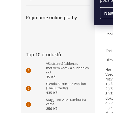
použit
Nas
Přijímáme online platby
Popi
Det
Top 10 produktů
Dřev
Všestranná šablona s
motivem koček a hudebních
Hern
not
Všec
35 Kč
rozv
1.) 
Glenda Austin - Le Papillon
(The Butterfly)
2.) 
135 Kč
3.) 
doko
Stagg TAB-2 BK, tamburína
4.) 
černá
5.) 
250 Kč
kter