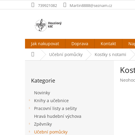
Přejít
739921082
Martin8888@seznam.cz
na
obsah
Jak nakupovat
Doprava
Kontakt
Na
Domů
Učební pomůcky
Kostky s notami
P
Kost
o
Přeskočit
s
Kategorie
Průměr
Neoho
kategorie
t
hodnoc
r
produk
Novinky
a
je
Knihy a učebnice
n
0,0
Pracovní listy a sešity
z
n
5
í
Hravá hudební výchova
hvězdič
p
Zpěvníky
a
Učební pomůcky