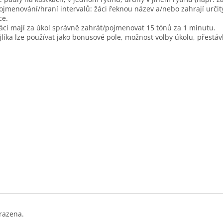
Pojmenování/hraní intervalů: žáci řeknou název a/nebo zahrají určitý
ce.
Žáci mají za úkol správně zahrát/pojmenovat 15 tónů za 1 minutu.
líka lze používat jako bonusové pole, možnost volby úkolu, přestá
razena.