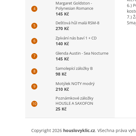
Margaret Goldston -
6.) 
Polynesian Romance
kost
145 Kč
7.) 
Smaj
Dešťová hůl malá RSM-8
270 Kč
Zpívání nás baví 1 + CD
140 Kč
Glenda Austin - Sea Nocturne
145 Kč
Samolepící záložky B
98 Kč
Motýlek NOTY modrý
210 Kč
Poznámkové záložky
HOUSLE A SAXOFON
25 Kč
Z
á
Copyright 2026
houslovyklic.cz
. Všechna práva vyh
p