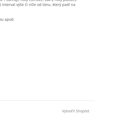
 interval výše či níže od tónu, který padl na
vku apod.
Vytvořil Shoptet