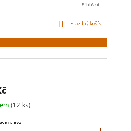
NY OSOBNÍCH ÚDAJŮ
Přihlášení
NÁKUPNÍ
Prázdný košík
KOŠÍK
Kč
dem
(12 ks)
evní sleva