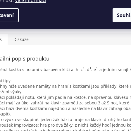
elnost.
Více informací
TISK
tavení
Souhl
s
Diskuze
ailní popis produktu
1
1
1
ěná kostka s notami v basovém klíči a, h, c
, d
, e
a jedním smajlí
í tipy:
hny níže uvedené náměty na hraní s kostkami jsou příklady, které 
ržení výuky.
Žáci pokládají notu, která jim padla na kostce, na správnou klávesu n
Žáci mají za úkol zahrát na klavír zpaměti za sebou 3 až 5 not, které
Žáci hází dvěma kostkami najednou a následně na klavír zahrají ob
upit).
Pro výuku ve skupině: jeden žák hází a hraje na klavír, druhý ho kont
Kroužek improvizace: hra pro dva žáky, z nichž každý hodí jednou k
é padly na kostkách, v jednom rytmu, druhý v jiném rytmu (např. žák