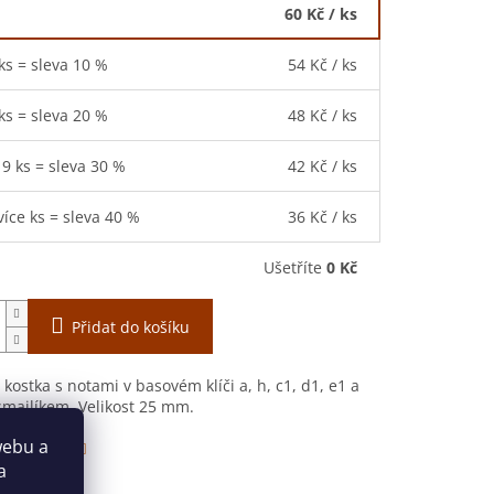
60 Kč
/ ks
 ks = sleva 10 %
54 Kč
/ ks
 ks = sleva 20 %
48 Kč
/ ks
19 ks = sleva 30 %
42 Kč
/ ks
více ks = sleva 40 %
36 Kč
/ ks
Ušetříte
0 Kč
Přidat do košíku
kostka s notami v basovém klíči a, h, c1, d1, e1 a
majlíkem. Velikost 25 mm.
webu a
 informace
a