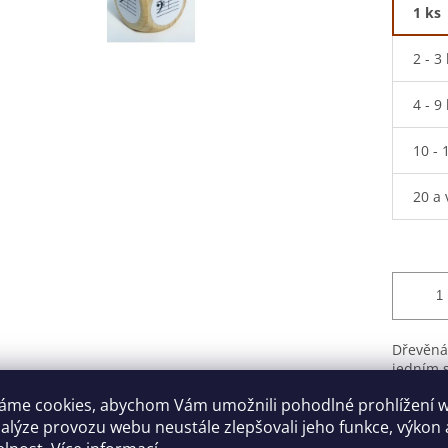
1 ks
2 - 3
4 - 9
10 - 
20 a 
Dřevěná 
jedním s
áme cookies, abychom Vám umožnili pohodlné prohlížení 
Detailní
nalýze provozu webu neustále zlepšovali jeho funkce, výkon 