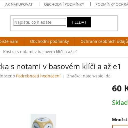
JAK NAKUPOVAT
OBCHODNÍ PODMÍNKY
PODMÍNKY OCHRA
HLEDAT
pište nám
Obchodní podmínky
Ochrana osobních údajů
Kostka s notami v basovém klíči a až e1
ka s notami v basovém klíči a až e1
né
dnoceno
Podrobnosti hodnocení
Značka:
noten-spiel.de
ení
60 
tu
Měrná
Skla
cena:
ek.
Množst