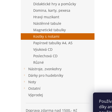
n
Didaktické hry a pomůcky
e
Domina, karty, pexesa
l
Hravý muzikant
Nástěnné tabule
Magnetické tabulky
Kostky s notami
Papírové tabulky A4, A5
Výuková CD
Poslechová CD
Různé
Nástroje, zvonkohry
Dárky pro hudebníky
Noty
Ostatní
Výprodej
Použív
díky a
Doprava zdarma nad 1500,- Kč