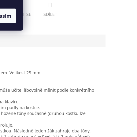
ZEPTAT SE
SDÍLET
asím
kem. Velikost 25 mm.
může učitel libovolně měnit podle konkrétního
a klavíru.
 jim padly na kostce.
a hozené tóny současně (druhou kostku lze
roluje.
ostkou. Následně jeden žák zahraje oba tóny,
 1 zahraje noty čtvrťové, žák 2 noty půlové).