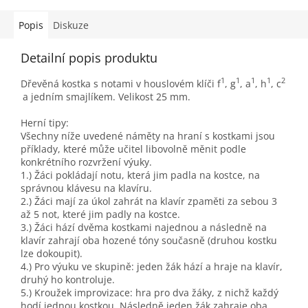
Popis
Diskuze
Detailní popis produktu
1
1
1
1
2
Dřevěná kostka s notami v houslovém klíči f
, g
, a
, h
, c
a jedním smajlíkem. Velikost 25 mm.
Herní tipy:
Všechny níže uvedené náměty na hraní s kostkami jsou
příklady, které může učitel libovolně měnit podle
konkrétního rozvržení výuky.
1.) Žáci pokládají notu, která jim padla na kostce, na
správnou klávesu na klavíru.
2.) Žáci mají za úkol zahrát na klavír zpaměti za sebou 3
až 5 not, které jim padly na kostce.
3.) Žáci hází dvěma kostkami najednou a následně na
klavír zahrají oba hozené tóny současně (druhou kostku
lze dokoupit).
4.) Pro výuku ve skupině: jeden žák hází a hraje na klavír,
druhý ho kontroluje.
5.) Kroužek improvizace: hra pro dva žáky, z nichž každý
hodí jednou kostkou. Následně jeden žák zahraje oba