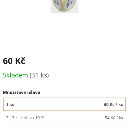
60 Kč
Měrná
Skladem
(31 ks)
cena:
Množstevní sleva
1 ks
60 Kč
/ ks
2 - 3 ks = sleva 10 %
54 Kč
/ ks