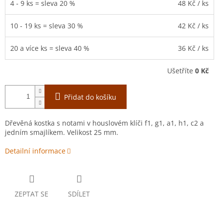
4 - 9 ks = sleva 20 %
48 Kč
/ ks
10 - 19 ks = sleva 30 %
42 Kč
/ ks
20 a více ks = sleva 40 %
36 Kč
/ ks
Ušetříte
0 Kč
Přidat do košíku
Dřevěná kostka s notami v houslovém klíči f1, g1, a1, h1, c2 a
jedním smajlíkem. Velikost 25 mm.
Detailní informace
ZEPTAT SE
SDÍLET