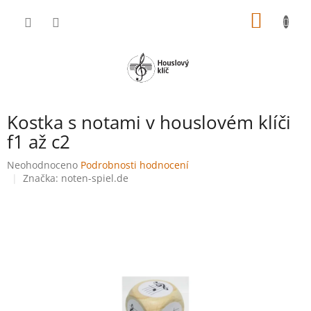
Přejít
NÁKUP
na
obsah
KOŠÍK
Kostka s notami v houslovém klíči
f1 až c2
Průměrné
Neohodnoceno
Podrobnosti hodnocení
hodnocení
Značka:
noten-spiel.de
produktu
je
0,0
z
5
hvězdiček.