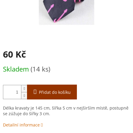
60 Kč
Měrná
Skladem
(14 ks)
cena:
Přidat do košíku
Délka kravaty je 145 cm, šířka 5 cm v nejširším místě, postupně
se zúžuje do šířky 3 cm.
Detailní informace