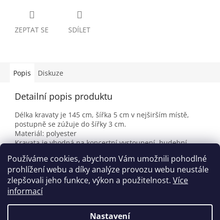
ZEPTAT SE
SDÍLET
Popis
Diskuze
Detailní popis produktu
Délka kravaty je 145 cm, šířka 5 cm v nejširším místě,
postupně se zúžuje do šířky 3 cm.
Materiál: polyester
Kravata je vhodná na koncertní vystoupení, hudební
besídky apod.
Používáme cookies, abychom Vám umožnili pohodlné
Výrobce / dodavatel: MUSIC STORE
prohlížení webu a díky analýze provozu webu neustále
zlepšovali jeho funkce, výkon a použitelnost.
Více
informací
Z
á
Nastavení
Vytvořil Shoptet