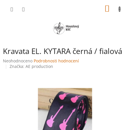
Přejít
NÁKUP
na
obsah
KOŠÍK
Kravata EL. KYTARA černá / fialová
Průměrné
Neohodnoceno
Podrobnosti hodnocení
hodnocení
Značka:
AE production
produktu
je
0,0
z
5
hvězdiček.