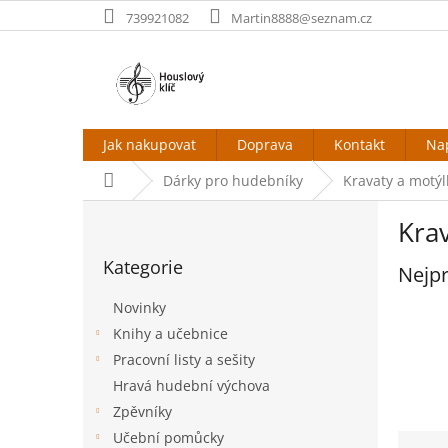
Přejít
739921082
Martin8888@seznam.cz
na
obsah
Jak nakupovat
Doprava
Kontakt
Na
Domů
Dárky pro hudebníky
Kravaty a motýl
P
Kra
o
Přeskočit
s
Kategorie
kategorie
Nejpr
t
r
Novinky
a
Knihy a učebnice
n
Pracovní listy a sešity
n
í
Hravá hudební výchova
p
Zpěvníky
a
Ř
Učební pomůcky