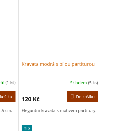
Kravata modrá s bílou partiturou
dem
(1 ks)
Skladem
(5 ks)
košíku
Do košíku
120 Kč
3,5 cm.
Elegantní kravata s motivem partitury.
Tip