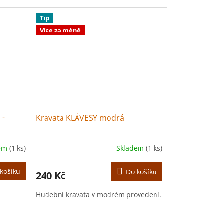
Tip
Více za méně
 -
Kravata KLÁVESY modrá
dem
(1 ks)
Skladem
(1 ks)
košíku
Do košíku
240 Kč
Hudební kravata v modrém provedení.