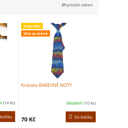
27
položek celkem
Doprodej
Více za méně
Kravata BAREVNÉ NOTY
em
(14 ks)
Skladem
(10 ks)
košíku
Do košíku
70 Kč