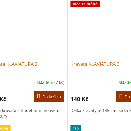
Více za méně
ata KLAVIATURA 2
Kravata KLAVIATURA 3
Skladem
(7 ks)
Skla
Do košíku
Do 
 Kč
140 Kč
 kravata s hudebním motivem
Délka kravaty je 145 cm, šířka 
tury.
odej
Tip