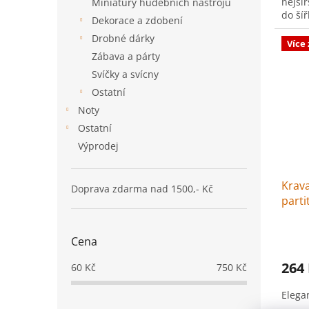
nejši
Miniatury hudebních nástrojů
do šíř
Dekorace a zdobení
Drobné dárky
Více
Zábava a párty
Svíčky a svícny
Ostatní
Noty
Ostatní
Výprodej
Krava
Doprava zdarma nad 1500,- Kč
parti
Cena
264
60
Kč
750
Kč
Elega