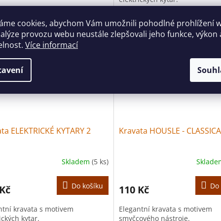
áme cookies, abychom Vám umožnili pohodlné prohlížení 
Více za méně
nalýze provozu webu neustále zlepšovali jeho funkce, výkon 
 za méně
elnost.
Více informací
tavení
Souhl
ata ELEKTRICKÉ KYTARY 2
Kravata HOUSLE - CLASSICA
Skladem
(5 ks)
Sklad
Do košíku
Do 
 Kč
110 Kč
ntní kravata s motivem
Elegantní kravata s motivem
ických kytar.
smyčcového nástroje.