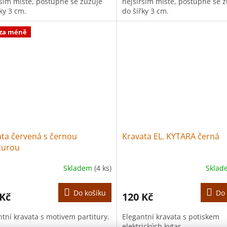
rším místě, postupně se zúžuje
nejširším místě, postupně se 
ky 3 cm.
do šířky 3 cm.
 za méně
ta červená s černou
Kravata EL. KYTARA černá
turou
Skladem
(4 ks)
Skla
Do košíku
Do 
 Kč
120 Kč
ntní kravata s motivem partitury.
Elegantní kravata s potiskem
elektrických kytar.