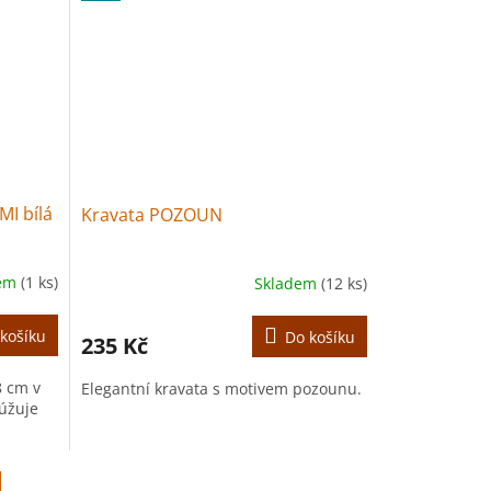
I bílá
Kravata POZOUN
dem
(1 ks)
Skladem
(12 ks)
košíku
Do košíku
235 Kč
8 cm v
Elegantní kravata s motivem pozounu.
zúžuje