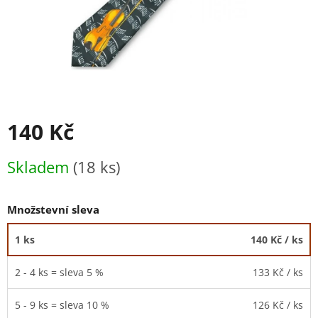
140 Kč
Měrná
Skladem
(18 ks)
cena:
Množstevní sleva
1 ks
140 Kč
/ ks
2 - 4 ks = sleva 5 %
133 Kč
/ ks
5 - 9 ks = sleva 10 %
126 Kč
/ ks