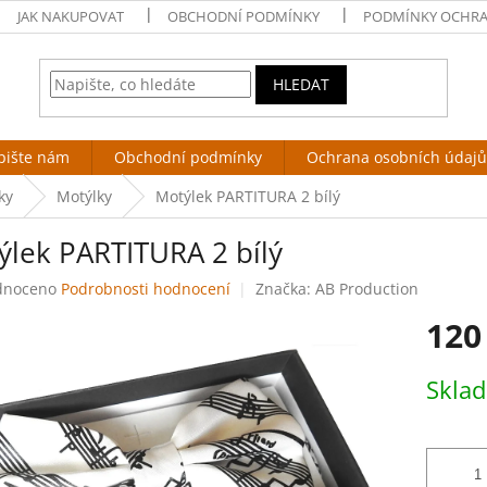
JAK NAKUPOVAT
OBCHODNÍ PODMÍNKY
PODMÍNKY OCHRA
HLEDAT
pište nám
Obchodní podmínky
Ochrana osobních údajů
ky
Motýlky
Motýlek PARTITURA 2 bílý
ýlek PARTITURA 2 bílý
né
dnoceno
Podrobnosti hodnocení
Značka:
AB Production
ení
120
tu
Měrná
Skla
cena:
ek.