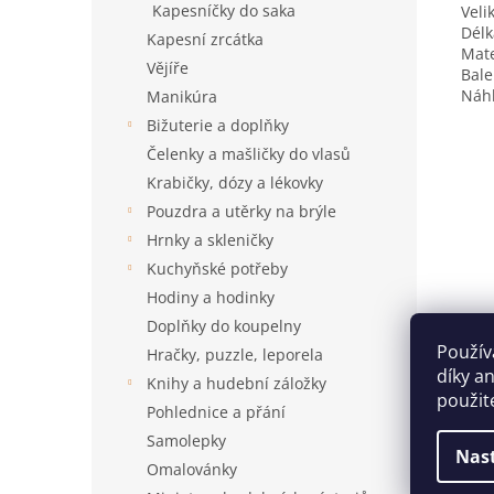
Kapesníčky do saka
Veli
Délk
Kapesní zrcátka
Mate
Vějíře
Bale
Náhl
Manikúra
Bižuterie a doplňky
Čelenky a mašličky do vlasů
Krabičky, dózy a lékovky
Pouzdra a utěrky na brýle
Hrnky a skleničky
Kuchyňské potřeby
Hodiny a hodinky
Doplňky do koupelny
Použív
Hračky, puzzle, leporela
díky a
Knihy a hudební záložky
použit
Pohlednice a přání
Samolepky
Nas
Omalovánky