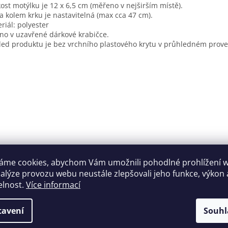
kost motýlku je 12 x 6,5 cm (měřeno v nejširším místě).
a kolem krku je nastavitelná (max cca 47 cm).
riál: polyester
no v uzavřené dárkové krabičce.
ed produktu je bez vrchního plastového krytu v průhledném prove
áme cookies, abychom Vám umožnili pohodlné prohlížení 
nalýze provozu webu neustále zlepšovali jeho funkce, výkon 
elnost.
Více informací
tavení
Souhl