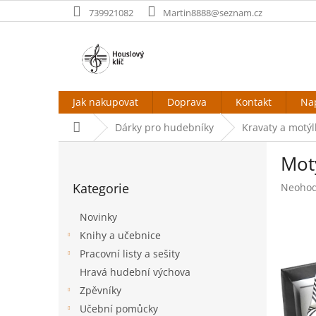
Přejít
739921082
Martin8888@seznam.cz
na
obsah
Jak nakupovat
Doprava
Kontakt
Na
Domů
Dárky pro hudebníky
Kravaty a motýl
P
Mot
o
Přeskočit
s
Kategorie
Průměr
Neoho
kategorie
t
hodnoc
r
produk
Novinky
a
je
Knihy a učebnice
n
0,0
Pracovní listy a sešity
z
n
5
í
Hravá hudební výchova
hvězdič
p
Zpěvníky
a
Učební pomůcky