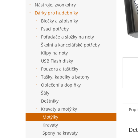
n
Nástroje, zvonkohry
e
Dárky pro hudebníky
l
Bločky a zápisníky
Psací potřeby
Pořadače a složky na noty
Školní a kancelářské potřeby
Klipy na noty
USB Flash disky
Pouzdra a taštičky
Tašky, kabelky a batohy
Oblečení a doplňky
Šály
Deštníky
Kravaty a motýlky
Popi
Motýlky
Kravaty
Det
Spony na kravaty