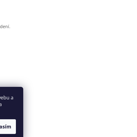
dení.
webu a
a
asím