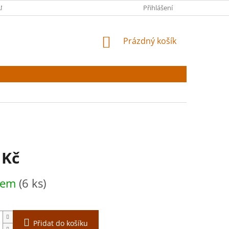
NY OSOBNÍCH ÚDAJŮ
Přihlášení
NÁKUPNÍ
Prázdný košík
KOŠÍK
 Kč
dem
(6 ks)
Přidat do košíku