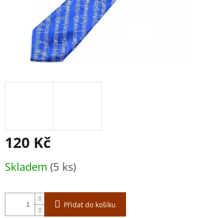
120 Kč
Měrná
Skladem
(5 ks)
cena:
Přidat do košíku