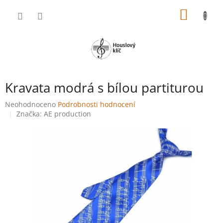
Přejít
NÁKUP
na
obsah
KOŠÍK
Kravata modrá s bílou partiturou
Průměrné
Neohodnoceno
Podrobnosti hodnocení
hodnocení
Značka:
AE production
produktu
je
0,0
z
5
hvězdiček.