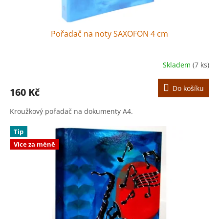
ů
Pořadač na noty SAXOFON 4 cm
Skladem
(7 ks)
Do košíku
160 Kč
Kroužkový pořadač na dokumenty A4.
Tip
Více za méně