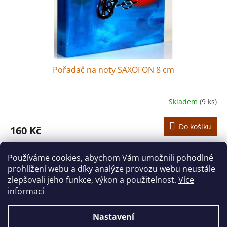
Pořadač na noty SAXOFON 8 cm
Skladem
(9 ks)
Do košíku
160 Kč
Kroužkový pořadač na dokumenty A4.
Používáme cookies, abychom Vám umožnili pohodlné
prohlížení webu a díky analýze provozu webu neustále
2
položek celkem
O
zlepšovali jeho funkce, výkon a použitelnost.
Více
v
informací
l
Z
á
á
d
Nastavení
Vytvořil Shoptet
p
a