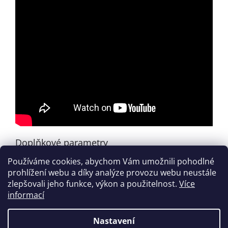
Doplňkové parametry
Používáme cookies, abychom Vám umožnili pohodlné
Kategorie
:
Zahraniční tituly
prohlížení webu a díky analýze provozu webu neustále
EAN
:
038081412412
zlepšovali jeho funkce, výkon a použitelnost.
Více
informací
Z
á
Nastavení
Vytvořil Shoptet
p