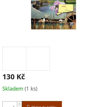
130 Kč
Měrná
Skladem
(1 ks)
cena: