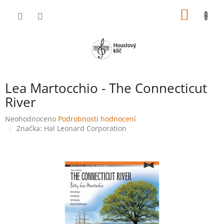
Přejít
NÁKUP
na
obsah
KOŠÍK
Lea Martocchio - The Connecticut
River
Průměrné
Neohodnoceno
Podrobnosti hodnocení
hodnocení
Značka:
Hal Leonard Corporation
produktu
je
0,0
z
5
hvězdiček.