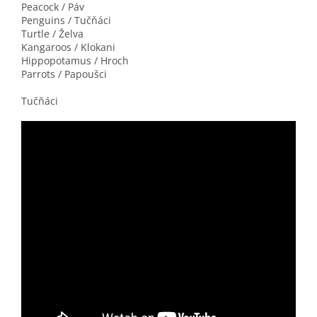
Peacock / Páv
Penguins / Tučňáci
Turtle / Želva
Kangaroos / Klokani
Hippopotamus / Hroch
Parrots / Papoušci
Tučňáci