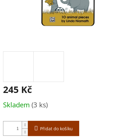
245 Kč
Měrná
Skladem
(3 ks)
cena:
Přidat do košíku