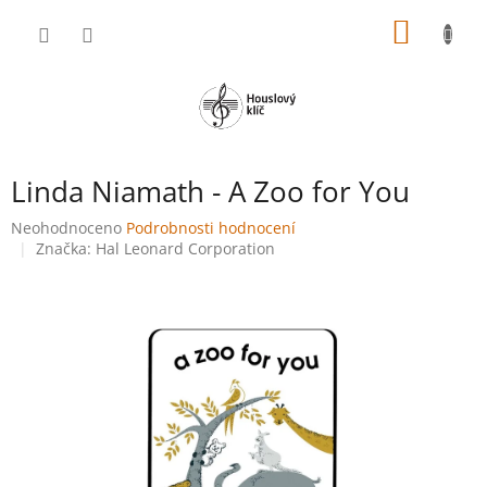
Přejít
NÁKUP
na
obsah
KOŠÍK
Linda Niamath - A Zoo for You
Průměrné
Neohodnoceno
Podrobnosti hodnocení
hodnocení
Značka:
Hal Leonard Corporation
produktu
je
0,0
z
5
hvězdiček.