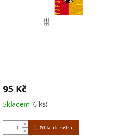
95 Kč
Měrná
Skladem
(6 ks)
cena:
Přidat do košíku