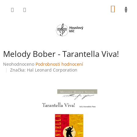
Přejít
NÁKUP
na
obsah
KOŠÍK
Melody Bober - Tarantella Viva!
Průměrné
Neohodnoceno
Podrobnosti hodnocení
hodnocení
Značka:
Hal Leonard Corporation
produktu
je
0,0
z
5
hvězdiček.