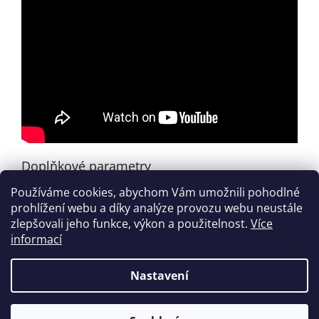
Doplňkové parametry
Používáme cookies, abychom Vám umožnili pohodlné
Kategorie
:
Zahraniční tituly
prohlížení webu a díky analýze provozu webu neustále
EAN
:
674398216772
zlepšovali jeho funkce, výkon a použitelnost.
Více
informací
Z
á
Nastavení
Vytvořil Shoptet
p
a
t