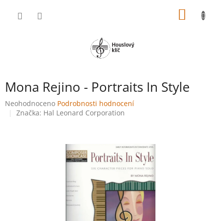
Přejít
NÁKUP
na
obsah
KOŠÍK
Mona Rejino - Portraits In Style
Průměrné
Neohodnoceno
Podrobnosti hodnocení
hodnocení
Značka:
Hal Leonard Corporation
produktu
je
0,0
z
5
hvězdiček.