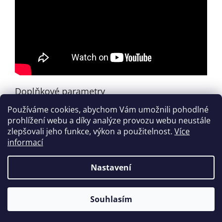
Doplňkové parametry
Používáme cookies, abychom Vám umožnili pohodlné
Kategorie
:
Zahraniční tituly
prohlížení webu a díky analýze provozu webu neustále
EAN
:
9780634079726
zlepšovali jeho funkce, výkon a použitelnost.
Více
informací
Z
á
Nastavení
Vytvořil Shoptet
p
a
t
Souhlasím
Copyright 2026
houslovyklic.cz
. Všechna práva vyhrazena.
í