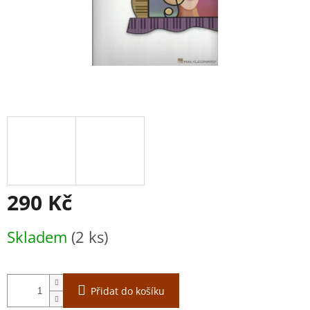
290 Kč
Měrná
Skladem
(2 ks)
cena:
Přidat do košíku