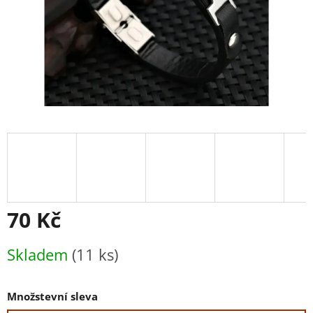
70 Kč
Měrná
Skladem
(11 ks)
cena:
Množstevní sleva