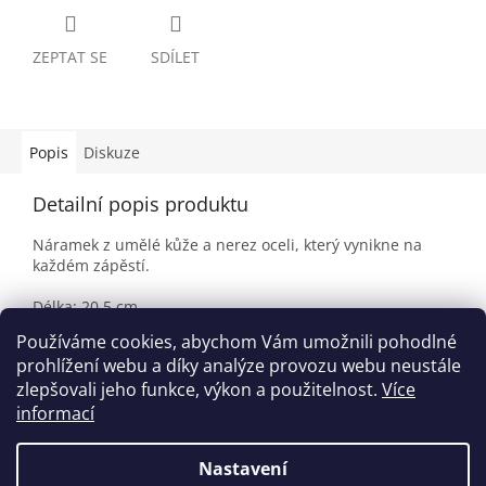
ZEPTAT SE
SDÍLET
Popis
Diskuze
Detailní popis produktu
Náramek z umělé kůže a nerez oceli, který vynikne na
každém zápěstí.
Délka: 20,5 cm
Materiál: umělá kůže, nerez ocel
Používáme cookies, abychom Vám umožnili pohodlné
Barva: černá, stříbrná
prohlížení webu a díky analýze provozu webu neustále
zlepšovali jeho funkce, výkon a použitelnost.
Více
informací
Z
á
Nastavení
Vytvořil Shoptet
p