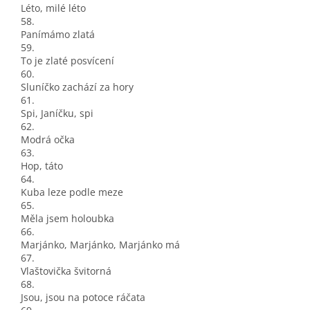
Léto, milé léto
58.
Panímámo zlatá
59.
To je zlaté posvícení
60.
Sluníčko zachází za hory
61.
Spi, Janíčku, spi
62.
Modrá očka
63.
Hop, táto
64.
Kuba leze podle meze
65.
Měla jsem holoubka
66.
Marjánko, Marjánko, Marjánko má
67.
Vlaštovička švitorná
68.
Jsou, jsou na potoce ráčata