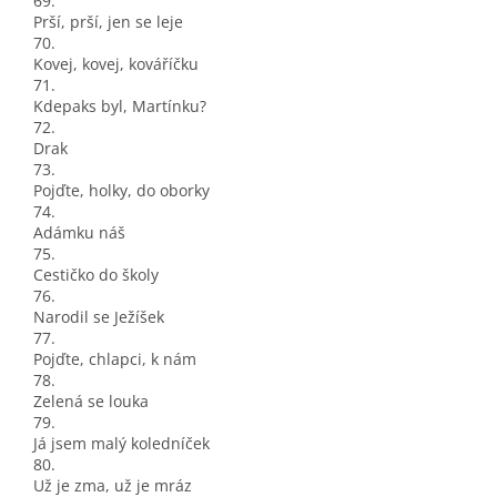
69.
Prší, prší, jen se leje
70.
Kovej, kovej, kováříčku
71.
Kdepaks byl, Martínku?
72.
Drak
73.
Pojďte, holky, do oborky
74.
Adámku náš
75.
Cestičko do školy
76.
Narodil se Ježíšek
77.
Pojďte, chlapci, k nám
78.
Zelená se louka
79.
Já jsem malý koledníček
80.
Už je zma, už je mráz