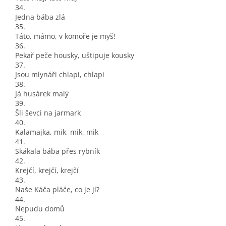
34.
Jedna bába zlá
35.
Táto, mámo, v komoře je myš!
36.
Pekař peče housky, uštipuje kousky
37.
Jsou mlynáři chlapi, chlapi
38.
Já husárek malý
39.
Šli ševci na jarmark
40.
Kalamajka, mik, mik, mik
41.
Skákala bába přes rybník
42.
Krejčí, krejčí, krejčí
43.
Naše Káča pláče, co je jí?
44.
Nepudu domů
45.