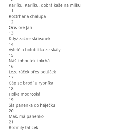
Karlíku, Karlíku, dobrá kaše na mlíku
11.
Roztrhaná chalupa
12.
Oře, oře Jan
13.
Když začne skřivánek
14.
Vyletěla holubička ze skály
15.
Náš kohoutek kokrhá
16.
Leze ráček přes potůček
17.
Čáp se brodí u rybníka
18.
Holka modrooká
19.
Šla panenka do háječku
20.
Máš, má panenko
21.
Rozmilý tatíček