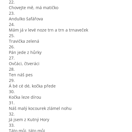
22.
Chovejte mě, má matičko
23.
Andulko šafářova
24.
Mám já v levé noze trn a trn a trnaveček
25.
Travička zelená
26.
Pán jede z hůrky
27.
Ovčáci, čtveráci
28.
Ten náš pes
29.
Á bé cé dé, kočka přede
30.
Kočka leze dírou
31.
Náš malý kocourek zlámel nohu
32.
Já jsem z Kutný Hory
33.
Táto můj, táto můj