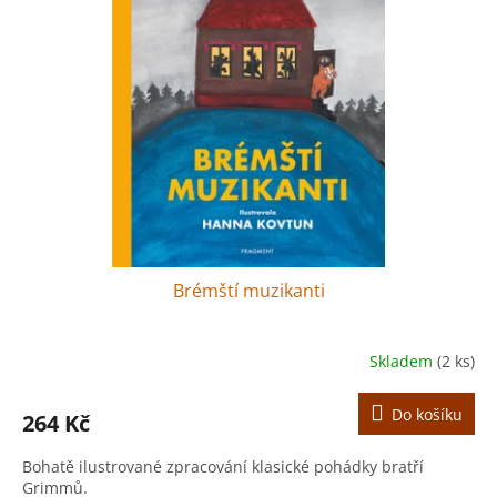
r
s
o
p
d
r
u
o
k
d
t
u
ů
k
t
ů
Brémští muzikanti
Skladem
(2 ks)
Do košíku
264 Kč
Bohatě ilustrované zpracování klasické pohádky bratří
Grimmů.