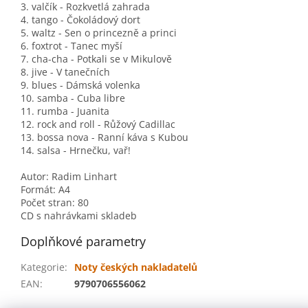
3. valčík - Rozkvetlá zahrada
4. tango - Čokoládový dort
5. waltz - Sen o princezně a princi
6. foxtrot - Tanec myší
7. cha-cha - Potkali se v Mikulově
8. jive - V tanečních
9. blues - Dámská volenka
10. samba - Cuba libre
11. rumba - Juanita
12. rock and roll - Růžový Cadillac
13. bossa nova - Ranní káva s Kubou
14. salsa - Hrnečku, vař!
Autor: Radim Linhart
Formát: A4
Počet stran: 80
CD s nahrávkami skladeb
Doplňkové parametry
Kategorie
:
Noty českých nakladatelů
EAN
:
9790706556062