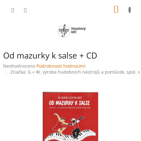
Přejít
NÁKUP
na
obsah
KOŠÍK
Od mazurky k salse + CD
Průměrné
Neohodnoceno
Podrobnosti hodnocení
hodnocení
Značka:
G + W, výroba hudebních nástrojů a pomůcek, spol. s 
produktu
je
0,0
z
5
hvězdiček.