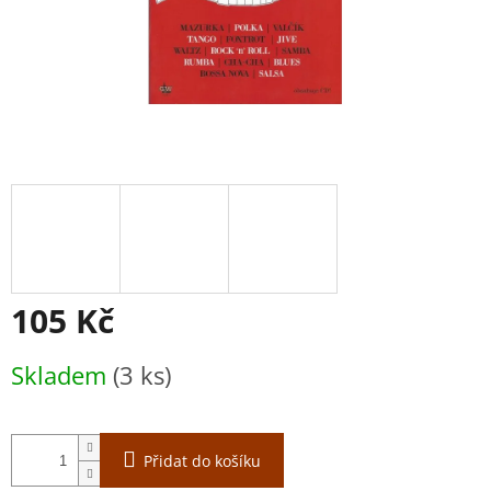
105 Kč
Měrná
Skladem
(3 ks)
cena:
Přidat do košíku