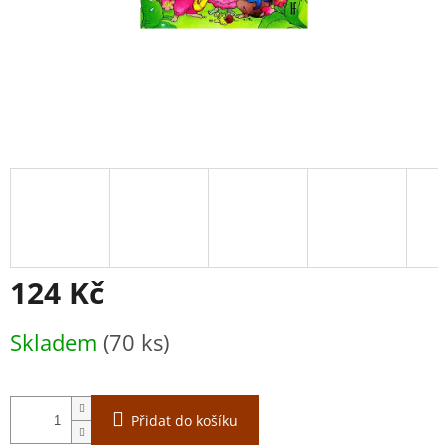
124 Kč
Měrná
Skladem
(70 ks)
cena:
Přidat do košíku