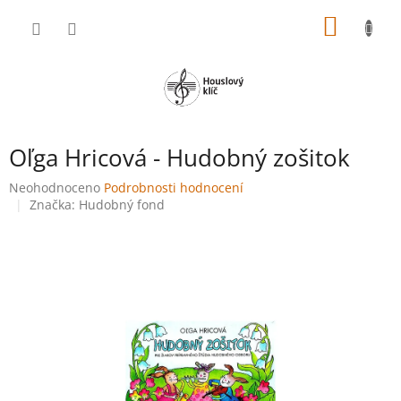
Přejít
NÁKUP
na
obsah
KOŠÍK
Oľga Hricová - Hudobný zošitok
Průměrné
Neohodnoceno
Podrobnosti hodnocení
hodnocení
Značka:
Hudobný fond
produktu
je
0,0
z
5
hvězdiček.