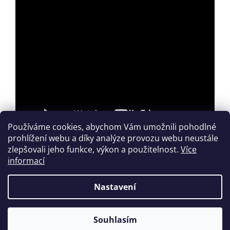
Používáme cookies, abychom Vám umožnili pohodlné
prohlížení webu a díky analýze provozu webu neustále
zlepšovali jeho funkce, výkon a použitelnost.
Více
informací
Z
á
Nastavení
Vytvořil Shoptet
p
a
t
Souhlasím
Copyright 2026
houslovyklic.cz
. Všechna práva vyhrazena.
í