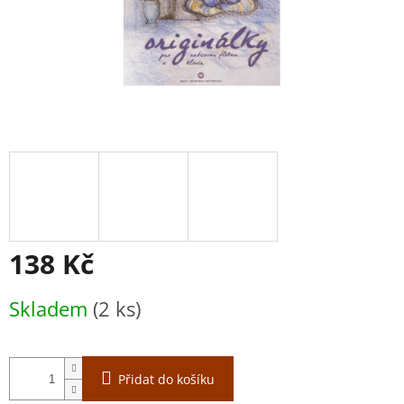
138 Kč
Měrná
Skladem
(2 ks)
cena:
Přidat do košíku