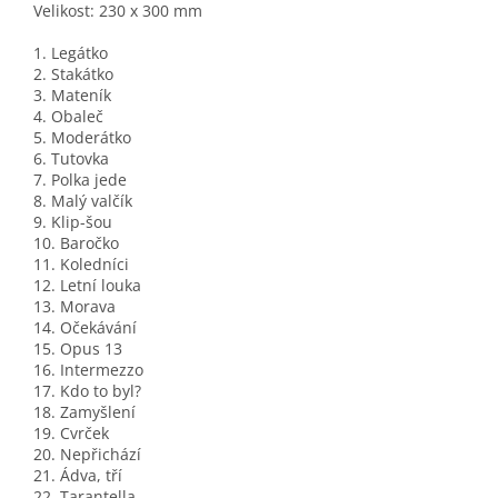
Velikost: 230 x 300 mm
1. Legátko
2. Stakátko
3. Mateník
4. Obaleč
5. Moderátko
6. Tutovka
7. Polka jede
8. Malý valčík
9. Klip-šou
10. Baročko
11. Koledníci
12. Letní louka
13. Morava
14. Očekávání
15. Opus 13
16. Intermezzo
17. Kdo to byl?
18. Zamyšlení
19. Cvrček
20. Nepřichází
21. Ádva, tří
22. Tarantella