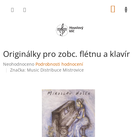
Přejít
NÁKUP
na
obsah
KOŠÍK
Originálky pro zobc. flétnu a klavír
Průměrné
Neohodnoceno
Podrobnosti hodnocení
hodnocení
Značka:
Music Distribuce Mistrovice
produktu
je
0,0
z
5
hvězdiček.