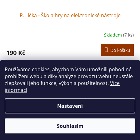
R. Lička - Škola hry na elektronické nástroje
Skladem
(7 ks)
Do košíku
190 Kč
Radek Lička - Škola hry na elektronické klávesové nástroje
Používáme cookies, abychom Vám umožnili pohodlné
prohlížení webu a díky analýze provozu webu neustále
9
položek celkem
O
zlepšovali jeho funkce, výkon a použitelnost.
Více
v
informací
l
Z
á
á
d
Nastavení
Vytvořil Shoptet
p
a
a
c
t
í
Souhlasím
Copyright 2026
houslovyklic.cz
. Všechna práva vyhrazena.
í
p
r