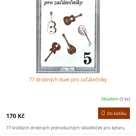
r
s
o
p
d
r
u
o
k
d
t
u
ů
k
t
ů
77 drobných duet pro začátečníky
Skladem
(5 ks)
Do košíku
170 Kč
77 krátkých drobných jednoduchých skladbiček pro kytaru.