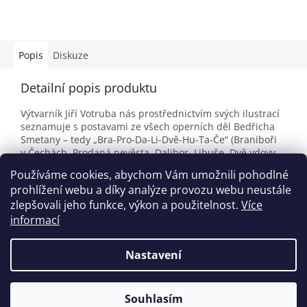
Popis
Diskuze
Detailní popis produktu
Výtvarník Jiří Votruba nás prostřednictvím svých ilustrací
seznamuje s postavami ze všech operních děl Bedřicha
Smetany – tedy „Bra-Pro-Da-Li-Dvě-Hu-Ta-Če“ (Braniboři
v Čechách, Prodaná nevěsta, Dalibor, Libuše, Dvě vdovy,
Hubička, Tajemství, Čertova stěna). Dokážete k operám
Používáme cookies, abychom Vám umožnili pohodlné
přiřadit i nejslavnější árie?
prohlížení webu a díky analýze provozu webu neustále
zlepšovali jeho funkce, výkon a použitelnost.
Více
informací
Z
á
Nastavení
Vytvořil Shoptet
p
a
t
Souhlasím
Copyright 2026
houslovyklic.cz
. Všechna práva vyhrazena.
í