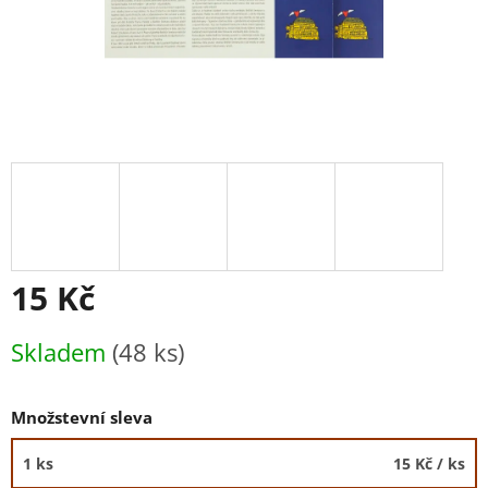
15 Kč
Měrná
Skladem
(48 ks)
cena:
Množstevní sleva
1 ks
15 Kč
/ ks