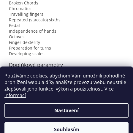
Broken Chords
Chromatics
Travelling fingers
Repeated (staccato) sixths
Pedal
Independence of hands
Octaves
Finger dexterity
Preparation for turns
Developing scales
Doplňkové parametry
Používáme cookies, abychom Vám umožnili pohodlné
Kategorie
:
Zahraniční tituly
prohlížení webu a díky analýze provozu webu neustále
EAN
:
15818254
zlepšovali jeho funkce, výkon a použitelnost.
Více
informací
Z
á
Nastavení
Vytvořil Shoptet
p
a
t
Souhlasím
Copyright 2026
houslovyklic.cz
. Všechna práva vyhrazena.
í