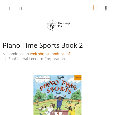
Přejít
NÁKUP
na
obsah
KOŠÍK
Piano Time Sports Book 2
Průměrné
Neohodnoceno
Podrobnosti hodnocení
hodnocení
Značka:
Hal Leonard Corporation
produktu
je
0,0
z
5
hvězdiček.