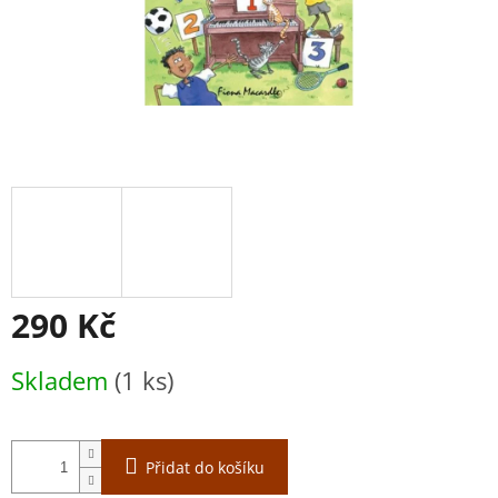
290 Kč
Měrná
Skladem
(1 ks)
cena:
Přidat do košíku