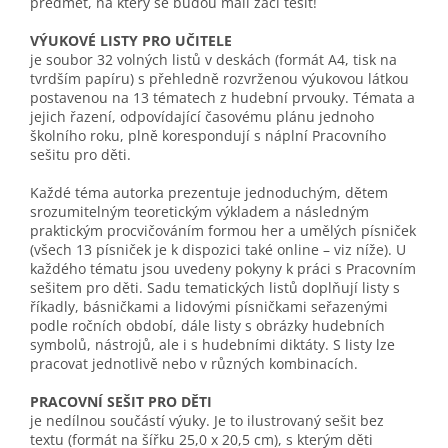
předmět, na který se budou malí žáci těšit!
VÝUKOVÉ LISTY PRO UČITELE
je soubor 32 volných listů v deskách (formát A4, tisk na
tvrdším papíru) s přehledně rozvrženou výukovou látkou
postavenou na 13 tématech z hudební prvouky. Témata a
jejich řazení, odpovídající časovému plánu jednoho
školního roku, plně korespondují s náplní Pracovního
sešitu pro děti.
Každé téma autorka prezentuje jednoduchým, dětem
srozumitelným teoretickým výkladem a následným
praktickým procvičováním formou her a umělých písniček
(všech 13 písniček je k dispozici také online – viz níže). U
každého tématu jsou uvedeny pokyny k práci s Pracovním
sešitem pro děti. Sadu tematických listů doplňují listy s
říkadly, básničkami a lidovými písničkami seřazenými
podle ročních období, dále listy s obrázky hudebních
symbolů, nástrojů, ale i s hudebními diktáty. S listy lze
pracovat jednotlivě nebo v různých kombinacích.
PRACOVNÍ SEŠIT PRO DĚTI
je nedílnou součástí výuky. Je to ilustrovaný sešit bez
textu (formát na šířku 25,0 x 20,5 cm), s kterým děti