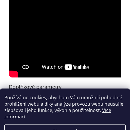
Doplňkové parametry
Používáme cookies, abychom Vám umožnili pohodlné
Kategorie
:
Pracovní sešity
prohlížení webu a díky analýze provozu webu neustále
EAN
:
9788086385402
zlepšovali jeho funkce, výkon a použitelnost.
Více
informací
Z
á