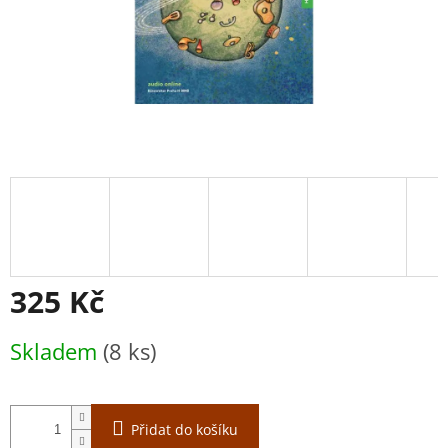
325 Kč
Měrná
Skladem
(8 ks)
cena:
Přidat do košíku