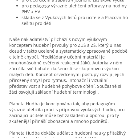
pro pedagogy výrazné ulehčení přípravy na hodiny
PHV a HV
skládá se z Výukových listů pro učitele a Pracovního
sešitu pro děti
Naše nakladatelství přichází s novým výukovým
konceptem hudební prvouky pro ZUŠ a ZŠ, který u nás
dosud v takto ucelené a systematicky zpracované podobě
citelně chyběl. Předkládaný učební materiál je
mnohonásobně ověřený reakcemi žáků. Autorka v něm
zúročila své bohaté zkušenosti se skupinovou výukou
malých dětí. Koncept osvědčenými postupy rozvíjí jejich
přirozený smysl pro rytmus, intonační i vizuální
představivost a hudebně pohybové cítění. Současně si
žáci osvojují základní hudební terminologii.
Planeta Hudba je koncipována tak, aby pedagogům
výrazně ulehčila práci s přípravou výukových hodin; pro
začínající učitele může být základem a oporou, pro ty
zkušenější přináší obohacení a mnoho podnětů.
Planeta Hudba dokáže udělat z hudební nauky přitažlivý