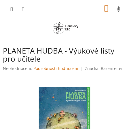
Přejít
NÁKUP
na
obsah
KOŠÍK
PLANETA HUDBA - Výukové listy
pro učitele
Průměrné
Neohodnoceno
Podrobnosti hodnocení
Značka:
Bärenreiter
hodnocení
produktu
je
0,0
z
5
hvězdiček.