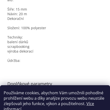
Šíře: 15 mm
Návin: 20 m
Dekorační
Složení: 100% polyester
Techniky:
balení dárků
scrapbooking
výroba dekorací
Údržba:
Doplňkové parametry
Používáme cookies, abychom Vám umožnili pohodlné
Kategorie
:
Kreativní dílna a zdobení
prohlížení webu a díky analýze provozu webu neustále
EAN
:
8591149963773
zlepšovali jeho funkce, výkon a použitelnost.
Více
informací