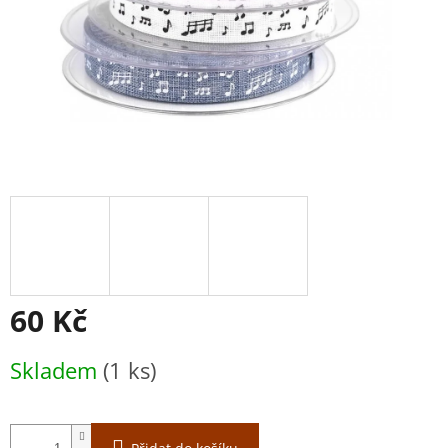
60 Kč
Měrná
Skladem
(1 ks)
cena: