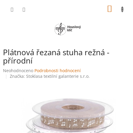
Přejít
NÁKUP
na
obsah
KOŠÍK
Plátnová řezaná stuha režná -
přírodní
Průměrné
Neohodnoceno
Podrobnosti hodnocení
hodnocení
Značka:
Stoklasa textilní galanterie s.r.o.
produktu
je
0,0
z
5
hvězdiček.