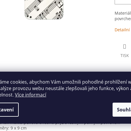
Materiá
povrche
Detailní
TISK
s
Diskuze
áme cookies, abychom Vám umožnili pohodlné prohlížení 
nalýze provozu webu neustále zlepšovali jeho funkce, výkon 
elnost.
Více informací
ailní popis produktu
tavení
Souhl
ožka pod hrnek s hudebním motivem.
riál: měkká pěnová ohebná pryž s lesklým pevným povrchem
ěry: 9 x 9 cm