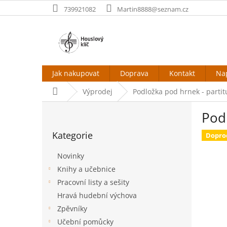
Přejít
739921082
Martin8888@seznam.cz
na
obsah
Jak nakupovat
Doprava
Kontakt
Na
Domů
Výprodej
Podložka pod hrnek - partit
P
Podl
o
Přeskočit
s
Kategorie
kategorie
Dopro
t
r
Novinky
a
Knihy a učebnice
n
Pracovní listy a sešity
n
í
Hravá hudební výchova
p
Zpěvníky
a
Učební pomůcky