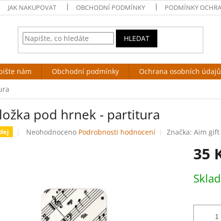
JAK NAKUPOVAT
OBCHODNÍ PODMÍNKY
PODMÍNKY OCHRA
HLEDAT
pište nám
Obchodní podmínky
Ochrana osobních údajů
ura
ožka pod hrnek - partitura
Průměrné
Neohodnoceno
Podrobnosti hodnocení
Značka:
Aim gift
dej
hodnocení
35 
produktu
je
0,0
Měrná
Skla
z
cena:
5
hvězdiček.