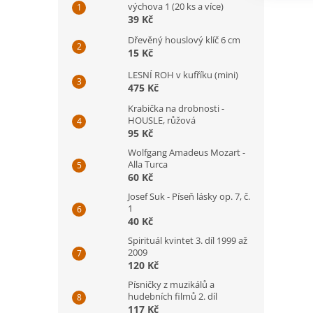
výchova 1 (20 ks a více)
39 Kč
Dřevěný houslový klíč 6 cm
15 Kč
LESNÍ ROH v kufříku (mini)
475 Kč
Krabička na drobnosti -
HOUSLE, růžová
95 Kč
Wolfgang Amadeus Mozart -
Alla Turca
60 Kč
Josef Suk - Píseň lásky op. 7, č.
1
40 Kč
Spirituál kvintet 3. díl 1999 až
2009
120 Kč
Písničky z muzikálů a
hudebních filmů 2. díl
117 Kč