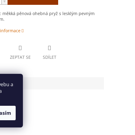
l: měkká pěnová ohebná pryž s lesklým pevným
m.
 informace
ZEPTAT SE
SDÍLET
webu a
a
asím