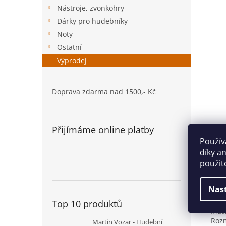
n
Nástroje, zvonkohry
e
Dárky pro hudebníky
l
Noty
Ostatní
Výprodej
Doprava zdarma nad 1500,- Kč
Přijímáme online platby
Popi
Použív
díky a
použit
Det
Nas
Podl
Top 10 produktů
Mate
Rozm
Martin Vozar - Hudební