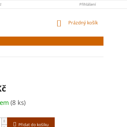
NY OSOBNÍCH ÚDAJŮ
Přihlášení
NÁKUPNÍ
Prázdný košík
KOŠÍK
Kč
dem
(8 ks)
Přidat do košíku