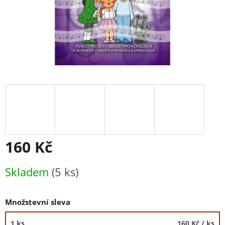
160 Kč
Měrná
Skladem
(5 ks)
cena:
Množstevní sleva
1 ks
160 Kč
/ ks