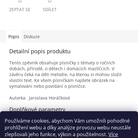
ZEPTAT SE
SDÍLET
Popis
Diskuze
Detailní popis produktu
Tento zpěvník obsahuje písničky s tématy o ročních
dobách, přírodě, o dětech i domácích mazlíčcích. V
závěru čeká na děti melodie, na kterou si mohou složit
vlastní text. Ke všem písničkám najdete obrázek na
vymalování nebo povídání o písničce.
Autorka: Jaroslava Horáčková
Doplňkové parametry
Používáme cookies, abychom Vám umožnili pohodlné
Kategorie
:
Písničky pro děti
prohlížení webu a díky analýze provozu webu neustále
EAN
:
9788087165546
zlepšovali jeho funkce, výkon a použitelnost.
Více