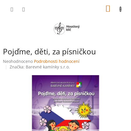
Přejít
NÁKUP
na
obsah
KOŠÍK
Pojďme, děti, za písničkou
Průměrné
Neohodnoceno
Podrobnosti hodnocení
hodnocení
Značka:
Barevné kamínky s.r.o.
produktu
je
0,0
z
5
hvězdiček.