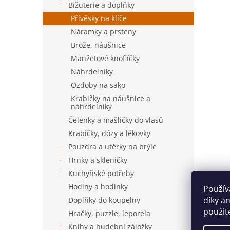
Bižuterie a doplňky
Přívěsky na klíče
Náramky a prsteny
Brože, náušnice
Manžetové knoflíčky
Náhrdelníky
Ozdoby na sako
Krabičky na náušnice a
náhrdelníky
Čelenky a mašličky do vlasů
Krabičky, dózy a lékovky
Pouzdra a utěrky na brýle
Hrnky a skleničky
Kuchyňské potřeby
Hodiny a hodinky
Použív
díky a
Doplňky do koupelny
použit
Hračky, puzzle, leporela
Knihy a hudební záložky