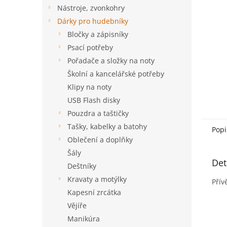
n
Nástroje, zvonkohry
e
Dárky pro hudebníky
l
Bločky a zápisníky
Psací potřeby
Pořadače a složky na noty
Školní a kancelářské potřeby
Klipy na noty
USB Flash disky
Pouzdra a taštičky
Tašky, kabelky a batohy
Popi
Oblečení a doplňky
Šály
Det
Deštníky
Kravaty a motýlky
Přív
Kapesní zrcátka
Vějíře
Manikúra