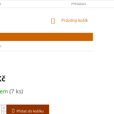
NY OSOBNÍCH ÚDAJŮ
Přihlášení
NÁKUPNÍ
Prázdný košík
KOŠÍK
m
Kč
dem
(7 ks)
Přidat do košíku