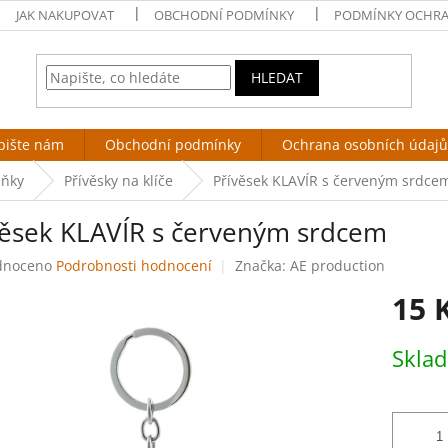
JAK NAKUPOVAT
OBCHODNÍ PODMÍNKY
PODMÍNKY OCHRA
HLEDAT
pište nám
Obchodní podmínky
Ochrana osobních údajů
lňky
Přívěsky na klíče
Přívěsek KLAVÍR s červeným srdce
věsek KLAVÍR s červeným srdcem
né
dnoceno
Podrobnosti hodnocení
Značka:
AE production
ení
15 
tu
Měrná
Skla
cena:
ek.