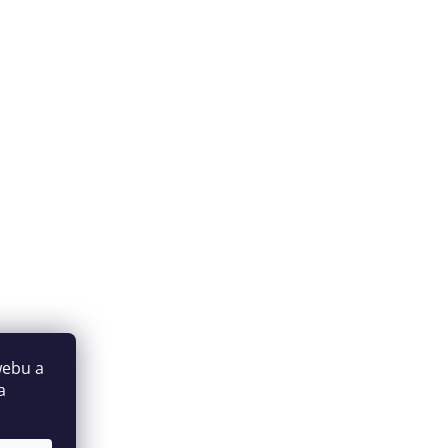
webu a
a