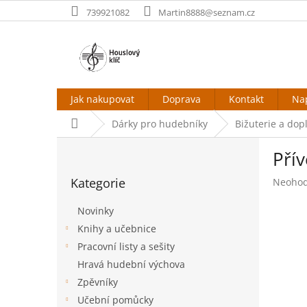
Přejít
739921082
Martin8888@seznam.cz
na
obsah
Jak nakupovat
Doprava
Kontakt
Na
Domů
Dárky pro hudebníky
Bižuterie a dop
P
Pří
o
Přeskočit
s
Kategorie
Průměr
Neoho
kategorie
t
hodnoc
r
produk
Novinky
a
je
Knihy a učebnice
n
0,0
Pracovní listy a sešity
z
n
5
í
Hravá hudební výchova
hvězdič
p
Zpěvníky
a
Učební pomůcky