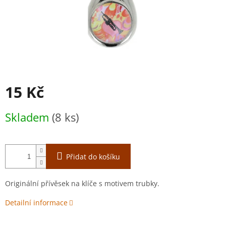
15 Kč
Měrná
Skladem
(8 ks)
cena:
Přidat do košíku
Originální přívěsek na klíče s motivem trubky.
Detailní informace