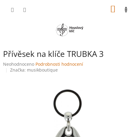
Přejít
NÁKUP
na
obsah
KOŠÍK
Přívěsek na klíče TRUBKA 3
Průměrné
Neohodnoceno
Podrobnosti hodnocení
hodnocení
Značka:
musikboutique
produktu
je
0,0
z
5
hvězdiček.