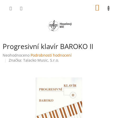
Přejít
NÁKUP
na
obsah
KOŠÍK
Progresivní klavír BAROKO II
Průměrné
Neohodnoceno
Podrobnosti hodnocení
hodnocení
Značka:
Talacko Music, S.r.o.
produktu
je
0,0
z
5
hvězdiček.