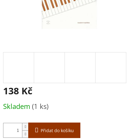
138 Kč
Měrná
Skladem
(1 ks)
cena:
Přidat do košíku