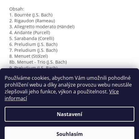
Obsah:
1. Bourrée (J.S. Bach)
2. Rigaudon (Rameau)
3. Allegretto moderato (Händel)
4. Andante (Purcell)
5. Sarabanda (Corelli)
6. Preludium (J.S. Bach)
7. Preludium (J.S. Bach)
8. Menuet (Stölzel)
8b. Menuet - Trio (J.S. Bach)
9. Preludium (J.S. Bach)
10. La Joyeuse * Radostiplná (Rameau)
Používáme cookies, abychom Vám umožnili pohodlné
11. Rigaudon (Händel)
prohlížení webu a díky analýze provozu webu neustále
zlepšovali jeho funkce, výkon a použitelnost.
Více
informací
Z
á
Nastavení
Vytvořil Shoptet
p
a
t
Souhlasím
Copyright 2026
houslovyklic.cz
. Všechna práva vyhrazena.
í