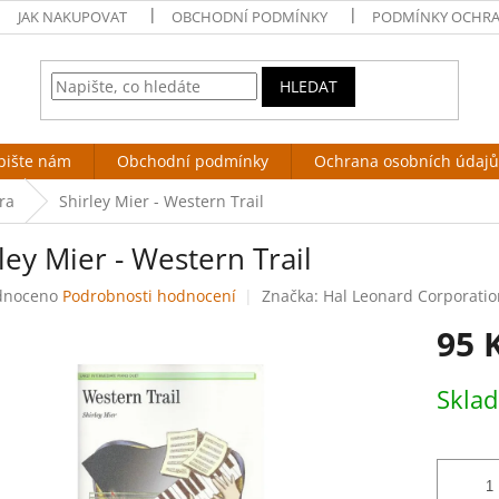
JAK NAKUPOVAT
OBCHODNÍ PODMÍNKY
PODMÍNKY OCHRA
HLEDAT
pište nám
Obchodní podmínky
Ochrana osobních údajů
ra
Shirley Mier - Western Trail
ley Mier - Western Trail
né
dnoceno
Podrobnosti hodnocení
Značka:
Hal Leonard Corporatio
ení
95 
tu
Měrná
Skla
cena:
ek.