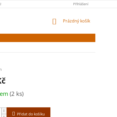
NY OSOBNÍCH ÚDAJŮ
Přihlášení
NÁKUPNÍ
Prázdný košík
KOŠÍK
n
Kč
dem
(2 ks)
Přidat do košíku