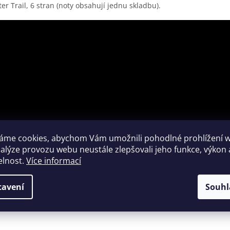
er Trail, 6 stran (noty obsahují jednu skladbu).
áme cookies, abychom Vám umožnili pohodlné prohlížení 
nalýze provozu webu neustále zlepšovali jeho funkce, výkon 
elnost.
Více informací
tavení
Souhl