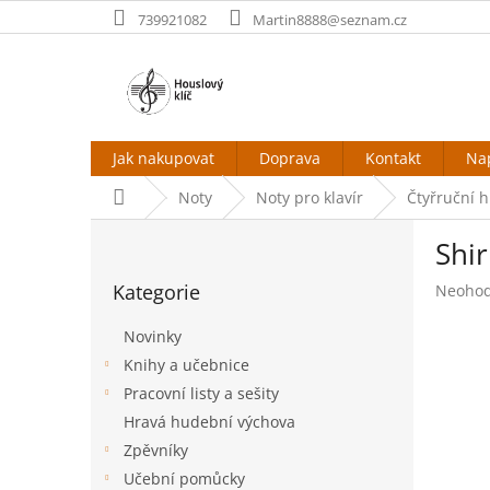
Přejít
739921082
Martin8888@seznam.cz
na
obsah
Jak nakupovat
Doprava
Kontakt
Na
Domů
Noty
Noty pro klavír
Čtyřruční h
P
Shir
o
Přeskočit
s
Kategorie
Průměr
Neoho
kategorie
t
hodnoc
r
produk
Novinky
a
je
Knihy a učebnice
n
0,0
Pracovní listy a sešity
z
n
5
í
Hravá hudební výchova
hvězdič
p
Zpěvníky
a
Učební pomůcky