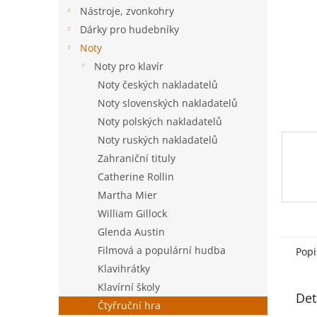
n
Nástroje, zvonkohry
e
Dárky pro hudebníky
l
Noty
Noty pro klavír
Noty českých nakladatelů
Noty slovenských nakladatelů
Noty polských nakladatelů
Noty ruských nakladatelů
Zahraniční tituly
Catherine Rollin
Martha Mier
William Gillock
Glenda Austin
Filmová a populární hudba
Popi
Klavihrátky
Klavírní školy
Det
Čtyřruční hra