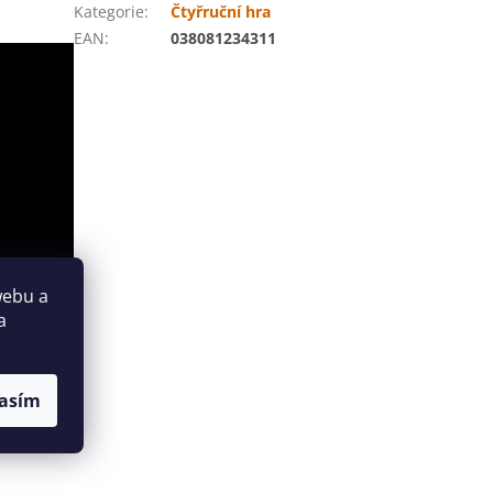
Kategorie
:
Čtyřruční hra
EAN
:
038081234311
webu a
a
asím