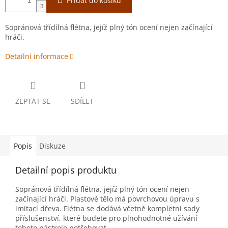
Přidat do košíku
Sopránová třídílná flétna, jejíž plný tón ocení nejen začínající
hráči.
Detailní informace
ZEPTAT SE
SDÍLET
Popis
Diskuze
Detailní popis produktu
Sopránová třídílná flétna, jejíž plný tón ocení nejen
začínající hráči. Plastové tělo má povrchovou úpravu s
imitací dřeva. Flétna se dodává včetně kompletní sady
příslušenství, které budete pro plnohodnotné užívání
tohoto nástroje potřebovat.