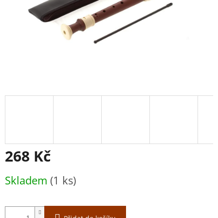
268 Kč
Měrná
Skladem
(1 ks)
cena: