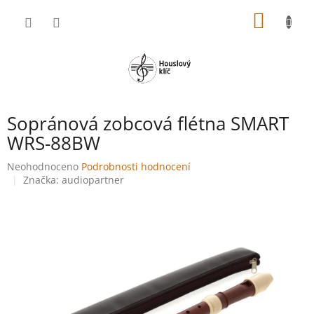
Přejít
NÁKUP
na
obsah
KOŠÍK
Sopránová zobcová flétna SMART
WRS-88BW
Průměrné
Neohodnoceno
Podrobnosti hodnocení
hodnocení
Značka:
audiopartner
produktu
je
0,0
z
5
hvězdiček.