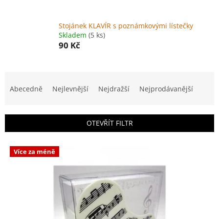
Stojánek KLAVÍR s poznámkovými lístečky
Skladem
(5 ks)
90 Kč
Ř
a
Abecedně
Nejlevnější
Nejdražší
Nejprodávanější
z
e
n
OTEVŘÍT FILTR
í
p
V
r
Více za méně
ý
o
p
d
i
u
s
k
p
t
r
ů