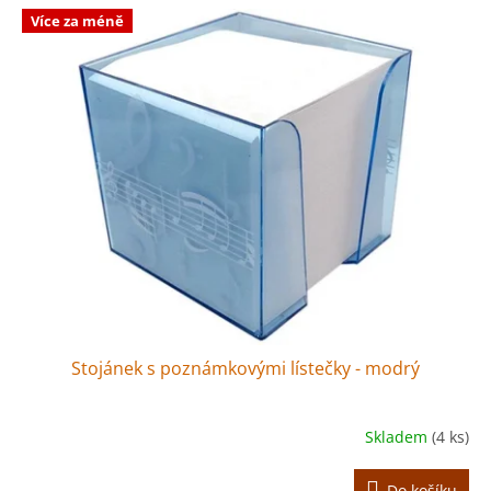
Více za méně
Stojánek s poznámkovými lístečky - modrý
Skladem
(4 ks)
Do košíku