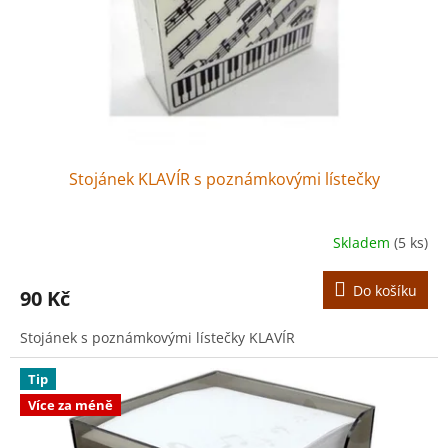
o
d
u
k
t
ů
Stojánek KLAVÍR s poznámkovými lístečky
Skladem
(5 ks)
Do košíku
90 Kč
Stojánek s poznámkovými lístečky KLAVÍR
Tip
Více za méně