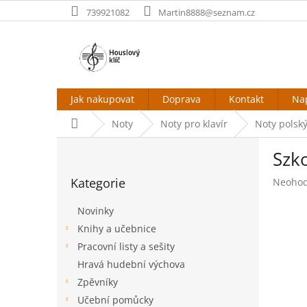
Přejít
739921082
Martin8888@seznam.cz
na
obsah
Jak nakupovat
Doprava
Kontakt
Na
Domů
Noty
Noty pro klavír
Noty polsk
P
Szko
o
Přeskočit
s
Kategorie
Průměr
Neoho
kategorie
t
hodnoc
r
produk
Novinky
a
je
Knihy a učebnice
n
0,0
Pracovní listy a sešity
z
n
5
í
Hravá hudební výchova
hvězdič
p
Zpěvníky
a
Učební pomůcky