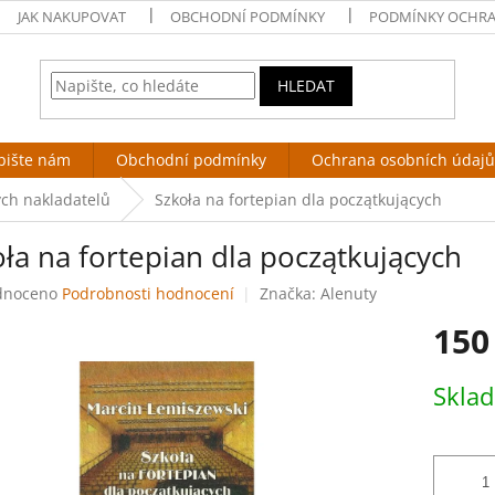
JAK NAKUPOVAT
OBCHODNÍ PODMÍNKY
PODMÍNKY OCHRA
HLEDAT
pište nám
Obchodní podmínky
Ochrana osobních údajů
ých nakladatelů
Szkoła na fortepian dla początkujących
ła na fortepian dla początkujących
né
dnoceno
Podrobnosti hodnocení
Značka:
Alenuty
ení
150
tu
Měrná
Skla
cena:
ek.