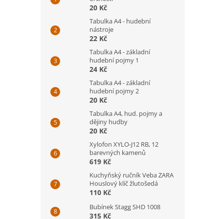
20 Kč
Tabulka A4 - hudební
nástroje
22 Kč
Tabulka A4 - základní
hudební pojmy 1
24 Kč
Tabulka A4 - základní
hudební pojmy 2
20 Kč
Tabulka A4, hud. pojmy a
dějiny hudby
20 Kč
Xylofon XYLO-J12 RB, 12
barevných kamenů
619 Kč
Kuchyňský ručník Veba ZARA
Houslový klíč žlutošedá
110 Kč
Bubínek Stagg SHD 1008
315 Kč