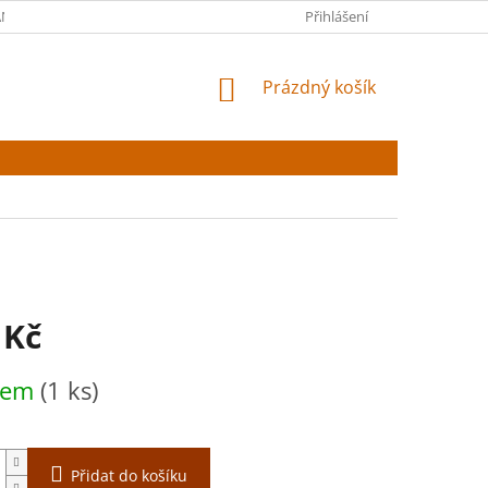
NY OSOBNÍCH ÚDAJŮ
Přihlášení
NÁKUPNÍ
Prázdný košík
KOŠÍK
 Kč
dem
(1 ks)
Přidat do košíku