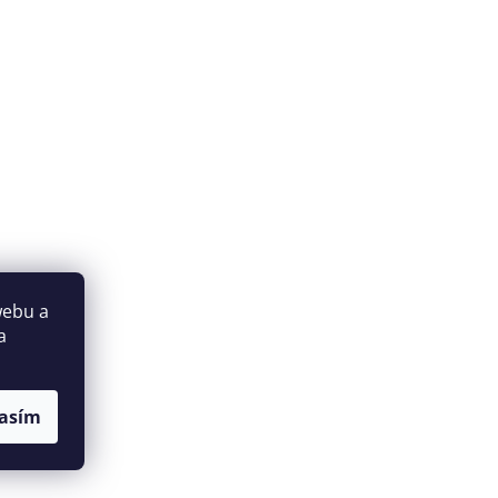
webu a
a
asím