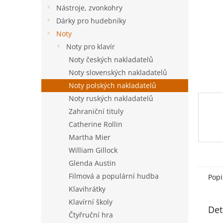
n
Nástroje, zvonkohry
e
Dárky pro hudebníky
l
Noty
Noty pro klavír
Noty českých nakladatelů
Noty slovenských nakladatelů
Noty polských nakladatelů
Noty ruských nakladatelů
Zahraniční tituly
Catherine Rollin
Martha Mier
William Gillock
Glenda Austin
Filmová a populární hudba
Popi
Klavihrátky
Klavírní školy
Det
Čtyřruční hra