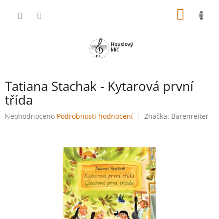
Přejít
NÁKUP
na
obsah
KOŠÍK
Tatiana Stachak - Kytarová první
třída
Průměrné
Neohodnoceno
Podrobnosti hodnocení
Značka:
Bärenreiter
hodnocení
produktu
je
0,0
z
5
hvězdiček.