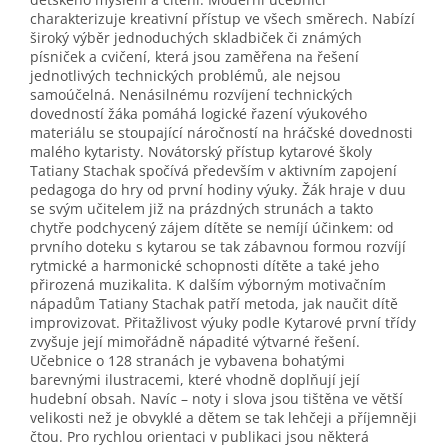
charakterizuje kreativní přístup ve všech směrech. Nabízí
široký výběr jednoduchých skladbiček či známých
písniček a cvičení, která jsou zaměřena na řešení
jednotlivých technických problémů, ale nejsou
samoúčelná. Nenásilnému rozvíjení technických
dovedností žáka pomáhá logické řazení výukového
materiálu se stoupající náročností na hráčské dovednosti
malého kytaristy. Novátorský přístup kytarové školy
Tatiany Stachak spočívá především v aktivním zapojení
pedagoga do hry od první hodiny výuky. Žák hraje v duu
se svým učitelem již na prázdných strunách a takto
chytře podchycený zájem dítěte se nemíjí účinkem: od
prvního doteku s kytarou se tak zábavnou formou rozvíjí
rytmické a harmonické schopnosti dítěte a také jeho
přirozená muzikalita. K dalším výborným motivačním
nápadům Tatiany Stachak patří metoda, jak naučit dítě
improvizovat. Přitažlivost výuky podle Kytarové první třídy
zvyšuje její mimořádně nápadité výtvarné řešení.
Učebnice o 128 stranách je vybavena bohatými
barevnými ilustracemi, které vhodně doplňují její
hudební obsah. Navíc – noty i slova jsou tištěna ve větší
velikosti než je obvyklé a dětem se tak lehčeji a příjemněji
čtou. Pro rychlou orientaci v publikaci jsou některá