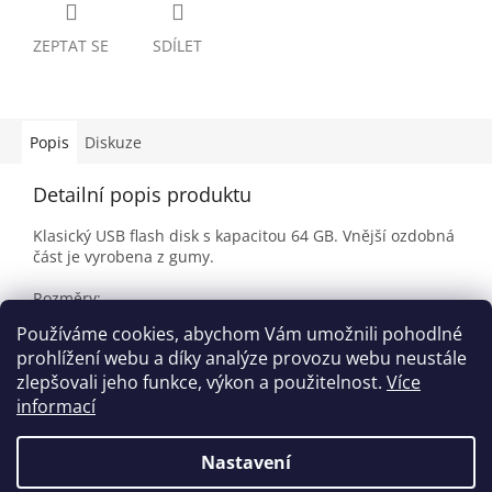
ZEPTAT SE
SDÍLET
Popis
Diskuze
Detailní popis produktu
Klasický USB flash disk s kapacitou 64 GB. Vnější ozdobná
část je vyrobena z gumy.
Rozměry:
Výška: 8 cm
Používáme cookies, abychom Vám umožnili pohodlné
Šířka: 3 cm
prohlížení webu a díky analýze provozu webu neustále
zlepšovali jeho funkce, výkon a použitelnost.
Více
informací
Z
á
Nastavení
Vytvořil Shoptet
p