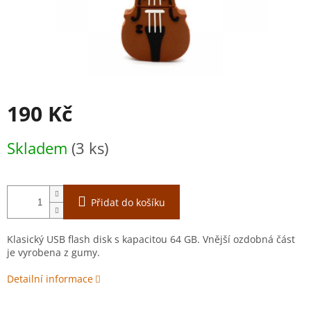
190 Kč
Měrná
Skladem
(3 ks)
cena:
Přidat do košíku
Klasický USB flash disk s kapacitou 64 GB. Vnější ozdobná část
je vyrobena z gumy.
Detailní informace