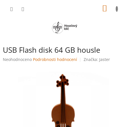
Přejít
NÁKUP
na
obsah
KOŠÍK
USB Flash disk 64 GB housle
Průměrné
Neohodnoceno
Podrobnosti hodnocení
Značka:
Jaster
hodnocení
produktu
je
0,0
z
5
hvězdiček.