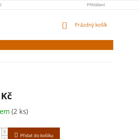
NY OSOBNÍCH ÚDAJŮ
Přihlášení
NÁKUPNÍ
Prázdný košík
KOŠÍK
 Kč
dem
(2 ks)
Přidat do košíku