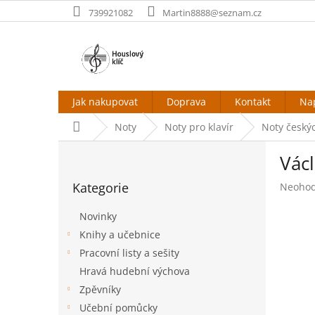
Přejít
739921082
Martin8888@seznam.cz
na
obsah
Jak nakupovat
Doprava
Kontakt
Na
Domů
Noty
Noty pro klavír
Noty český
P
Václ
o
Přeskočit
s
Kategorie
Průměr
Neoho
kategorie
t
hodnoc
r
produk
Novinky
a
je
Knihy a učebnice
n
0,0
Pracovní listy a sešity
z
n
5
í
Hravá hudební výchova
hvězdič
p
Zpěvníky
a
Učební pomůcky