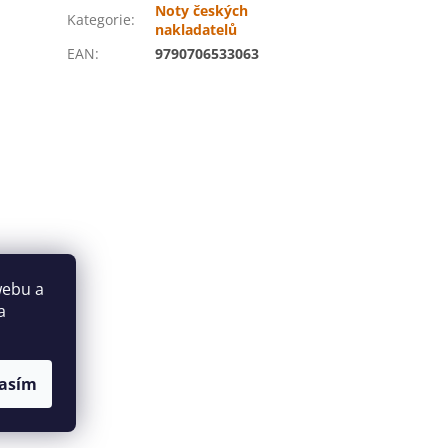
Noty českých
Kategorie
:
nakladatelů
EAN
:
9790706533063
webu a
a
asím