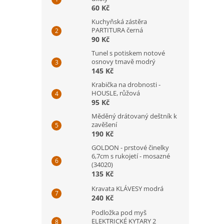
60 Kč
Kuchyňská zástěra
PARTITURA černá
90 Kč
Tunel s potiskem notové
osnovy tmavě modrý
145 Kč
Krabička na drobnosti -
HOUSLE, růžová
95 Kč
Měděný drátovaný deštník k
zavěšení
190 Kč
GOLDON - prstové činelky
6,7cm s rukojetí - mosazné
(34020)
135 Kč
Kravata KLÁVESY modrá
240 Kč
Podložka pod myš
ELEKTRICKÉ KYTARY 2