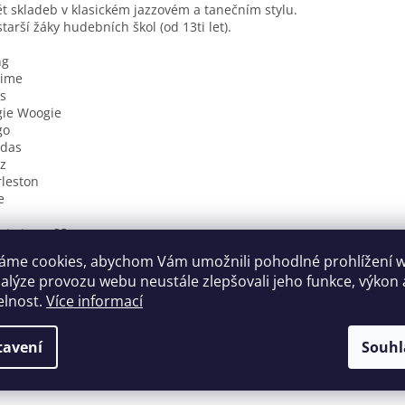
t skladeb v klasickém jazzovém a tanečním stylu.
starší žáky hudebních škol (od 13ti let).
ng
time
s
gie Woogie
go
rdas
z
leston
e
et stran: 23
t skladeb: 9
áme cookies, abychom Vám umožnili pohodlné prohlížení 
nalýze provozu webu neustále zlepšovali jeho funkce, výkon 
elnost.
Více informací
tavení
Souhl