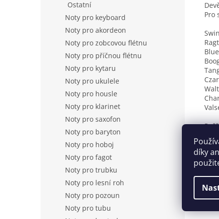
Ostatní
Devě
Pro 
Noty pro keyboard
Noty pro akordeon
Swi
Rag
Noty pro zobcovou flétnu
Blue
Noty pro příčnou flétnu
Boo
Noty pro kytaru
Tan
Cza
Noty pro ukulele
Walt
Noty pro housle
Char
Noty pro klarinet
Vals
Noty pro saxofon
Počř
Noty pro baryton
Poče
Použív
Noty pro hoboj
díky a
Noty pro fagot
použit
Noty pro trubku
Noty pro lesní roh
Nas
Noty pro pozoun
Noty pro tubu