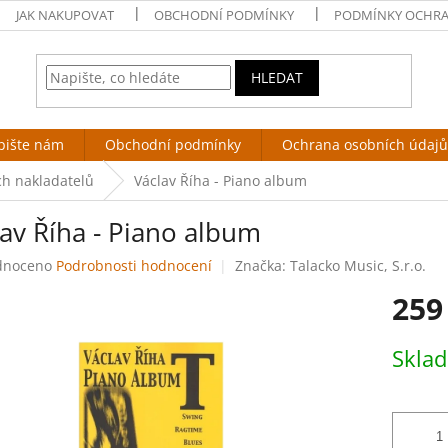
JAK NAKUPOVAT
OBCHODNÍ PODMÍNKY
PODMÍNKY OCHRA
HLEDAT
pište nám
Obchodní podmínky
Ochrana osobních údajů
ch nakladatelů
Václav Říha - Piano album
av Říha - Piano album
né
dnoceno
Podrobnosti hodnocení
Značka:
Talacko Music, S.r.o.
ení
259
tu
Měrná
Skla
cena:
ek.