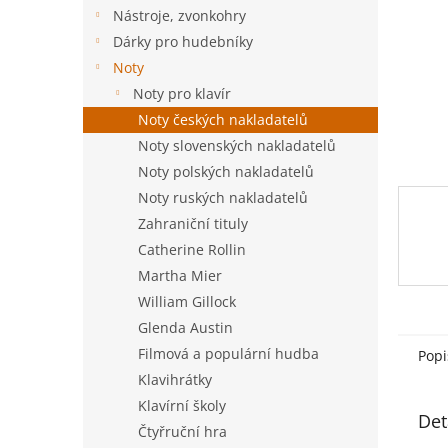
n
Nástroje, zvonkohry
e
Dárky pro hudebníky
l
Noty
Noty pro klavír
Noty českých nakladatelů
Noty slovenských nakladatelů
Noty polských nakladatelů
Noty ruských nakladatelů
Zahraniční tituly
Catherine Rollin
Martha Mier
William Gillock
Glenda Austin
Filmová a populární hudba
Popi
Klavihrátky
Klavírní školy
Det
Čtyřruční hra