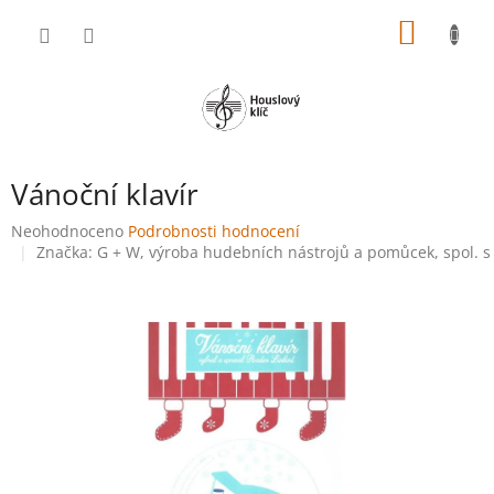
Přejít
NÁKUP
na
obsah
KOŠÍK
Vánoční klavír
Průměrné
Neohodnoceno
Podrobnosti hodnocení
hodnocení
Značka:
G + W, výroba hudebních nástrojů a pomůcek, spol. s 
produktu
je
0,0
z
5
hvězdiček.