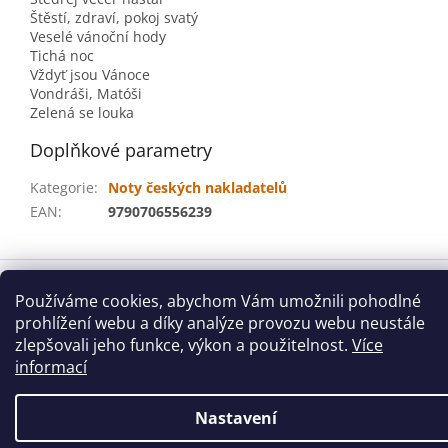
Štěstí, zdraví, pokoj svatý
Veselé vánoční hody
Tichá noc
Vždyť jsou Vánoce
Vondráši, Matóši
Zelená se louka
Doplňkové parametry
Kategorie
:
Noty českých nakladatelů
EAN
:
9790706556239
Z
á
Používáme cookies, abychom Vám umožnili pohodlné
Vytvořil Shoptet
p
prohlížení webu a díky analýze provozu webu neustále
a
zlepšovali jeho funkce, výkon a použitelnost.
Více
t
informací
Copyright 2026
houslovyklic.cz
. Všechna práva vyhrazena.
í
Nastavení