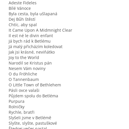
Adeste Fideles
Bílé Vánoce
Byla cesta, byla ušlapaná
Dej Bůh štěstí
Chtíc, aby spal
It Came Upon A Midmnight Clear
Il est né le divin enfant
Já bych rád k Betlému
Já malý přicházím koledovat
Jak jsi krásné, neviňátko
Joy to the World
Narodil se Kristus pán
Nesem Vám noviny
O du Fröhliche
O Tannenbaum
O Little Town of Bethlehem
Pásli ovce valaši
Půjdem spolu do Betléma
Purpura
Rolničky
Rychle, bratři
Slyšeli jsme v Betlémě
Slyšte, slyšte, pastuškové
Štedrej večer nastal