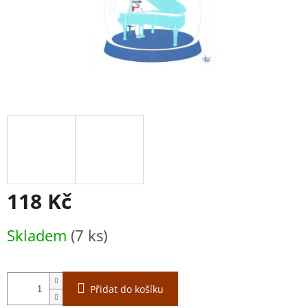
118 Kč
Měrná
Skladem
(7 ks)
cena:
Přidat do košíku