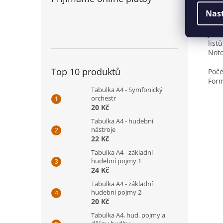
VELK
Nas
noto
svis
je v
list
Noto
Top 10 produktů
Poče
Form
Tabulka A4 - Symfonický
orchestr
20 Kč
Tabulka A4 - hudební
nástroje
22 Kč
Tabulka A4 - základní
hudební pojmy 1
24 Kč
Tabulka A4 - základní
hudební pojmy 2
20 Kč
Tabulka A4, hud. pojmy a