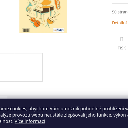
50 stran
Detailní
TISK
s
Diskuze
áme cookies, abychom Vám umožnili pohodlné prohlížení 
nalýze provozu webu neustále zlepšovali jeho funkce, výkon 
ailní popis produktu
elnost.
Více informací