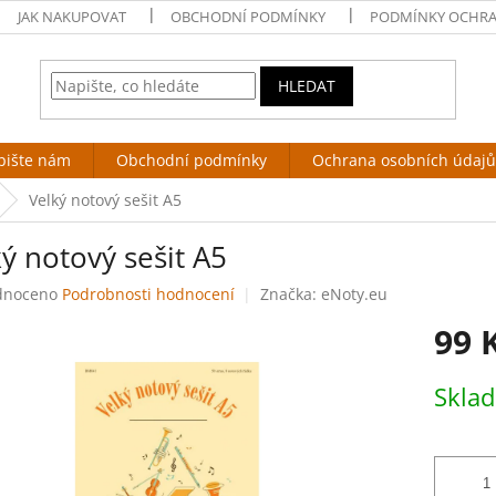
JAK NAKUPOVAT
OBCHODNÍ PODMÍNKY
PODMÍNKY OCHRA
HLEDAT
pište nám
Obchodní podmínky
Ochrana osobních údajů
Velký notový sešit A5
ý notový sešit A5
né
dnoceno
Podrobnosti hodnocení
Značka:
eNoty.eu
ení
99 
tu
Měrná
Skla
cena:
ek.