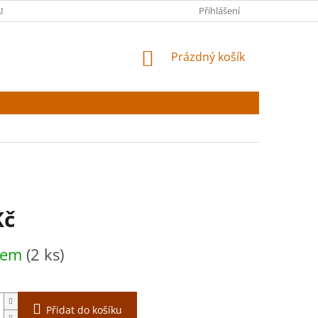
NY OSOBNÍCH ÚDAJŮ
Přihlášení
NÁKUPNÍ
Prázdný košík
KOŠÍK
Kč
dem
(2 ks)
Přidat do košíku