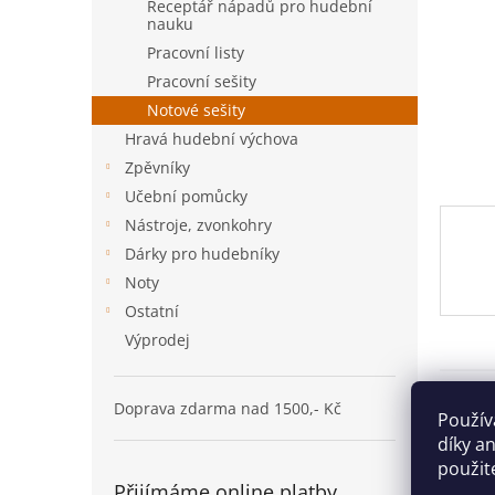
n
Receptář nápadů pro hudební
nauku
e
l
Pracovní listy
Pracovní sešity
Notové sešity
Hravá hudební výchova
Zpěvníky
Učební pomůcky
Nástroje, zvonkohry
Dárky pro hudebníky
Noty
Ostatní
Výprodej
Popi
Doprava zdarma nad 1500,- Kč
Použív
díky a
Det
použit
Přijímáme online platby