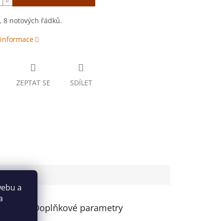
, 8 notových řádků.
 informace
ZEPTAT SE
SDÍLET
webu a
a
Doplňkové parametry