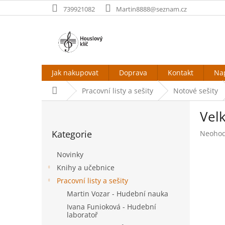
Přejít
739921082
Martin8888@seznam.cz
na
obsah
Jak nakupovat
Doprava
Kontakt
Na
Domů
Pracovní listy a sešity
Notové sešity
P
Velk
o
Přeskočit
s
Kategorie
Průměr
Neoho
kategorie
t
hodnoc
r
produk
Novinky
a
je
Knihy a učebnice
n
0,0
Pracovní listy a sešity
z
n
5
í
Martin Vozar - Hudební nauka
hvězdič
p
Ivana Funioková - Hudební
a
laboratoř