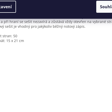
Ý NOTOVÝ SEŠIT A5 je obsáhlý notový sešit, který Vám nabízí 50 st
tavení
Souhl
vých papírů formátu A5. Na každé stránce je 8 notových řádků a to
lých i horizontálních pomocných linek pro usnadnění notového zápi
ázán v bílé kovové kroužkové vazbě, která umožňuje snadné otáčen
ů a při hraní se sešit nezavírá a zůstává vždy otevřen na vybrané st
vý sešit je vhodný pro jakýkoliv běžný notový zápis.
t stran: 50
át: 15 x 21 cm