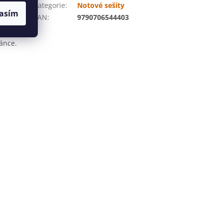
ran
Kategorie
:
Notové sešity
asím
 včetně
EAN
:
9790706544403
su. Sešit
í všech
ránce.