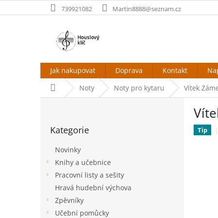
Přejít
739921082
Martin8888@seznam.cz
na
obsah
Jak nakupovat
Doprava
Kontakt
Na
Domů
Noty
Noty pro kytaru
Vítek Záme
P
Víte
o
Přeskočit
s
Kategorie
kategorie
Tip
t
r
Novinky
a
Knihy a učebnice
n
Pracovní listy a sešity
n
í
Hravá hudební výchova
p
Zpěvníky
a
Učební pomůcky