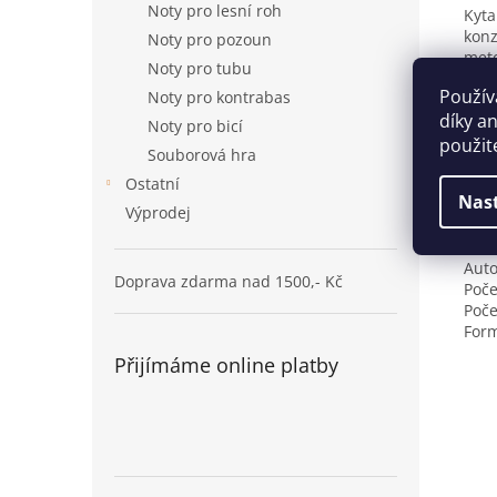
Noty pro lesní roh
Kyta
konz
Noty pro pozoun
meto
Noty pro tubu
nech
Použív
Noty pro kontrabas
graf
díky a
komp
Noty pro bicí
stáv
použit
Souborová hra
také
a cv
Ostatní
Nas
urče
Výprodej
kyta
Auto
Doprava zdarma nad 1500,- Kč
Poče
Poče
Form
Přijímáme online platby