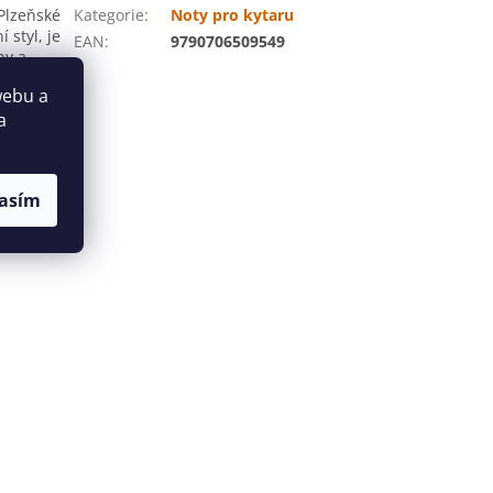
 Plzeňské
Kategorie
:
Noty pro kytaru
 styl, je
EAN
:
9790706509549
ny a
itní
webu a
e nejen
a
ium kytary
ásti je
ch skladeb
ručka a je
asím
hru na