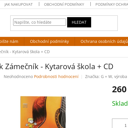
JAK NAKUPOVAT
OBCHODNÍ PODMÍNKY
PODMÍNKY OCHRA
HLEDAT
pište nám
Obchodní podmínky
Ochrana osobních údajů
čník - Kytarová škola + CD
k Zámečník - Kytarová škola + CD
Průměrné
Neohodnoceno
Podrobnosti hodnocení
Značka:
G + W, výroba
hodnocení
260
produktu
je
0,0
Měrná
Skla
z
cena:
5
hvězdiček.