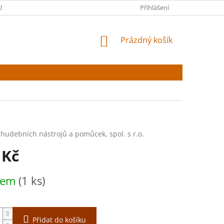
NY OSOBNÍCH ÚDAJŮ
Přihlášení
NÁKUPNÍ
Prázdný košík
KOŠÍK
 hudebních nástrojů a pomůcek, spol. s r.o.
 Kč
dem
(1 ks)
Přidat do košíku