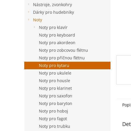
n
Nástroje, zvonkohry
e
Dárky pro hudebníky
l
Noty
Noty pro klavír
Noty pro keyboard
Noty pro akordeon
Noty pro zobcovou flétnu
Noty pro příčnou flétnu
Noty pro kytaru
Noty pro ukulele
Noty pro housle
Noty pro klarinet
Noty pro saxofon
Noty pro baryton
Popi
Noty pro hoboj
Noty pro fagot
Det
Noty pro trubku