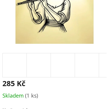
285 Kč
Měrná
Skladem
(1 ks)
cena: