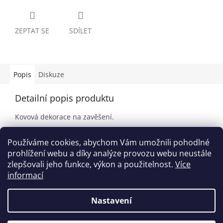
ZEPTAT SE
SDÍLET
Popis
Diskuze
Detailní popis produktu
Kovová dekorace na zavěšení.
Materiál: kov
Používáme cookies, abychom Vám umožnili pohodlné
Rozměry: 28 x 30 cm
prohlížení webu a díky analýze provozu webu neustále
zlepšovali jeho funkce, výkon a použitelnost.
Více
informací
Z
á
Nastavení
Vytvořil Shoptet
p
a