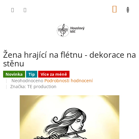
Přejít
NÁKUP
na
obsah
KOŠÍK
Žena hrající na flétnu - dekorace na
stěnu
Novinka
Tip
Více za méně
Průměrné
Neohodnoceno
Podrobnosti hodnocení
hodnocení
Značka:
TE production
produktu
je
0,0
z
5
hvězdiček.