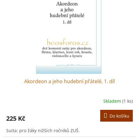
r
s
o
p
d
r
u
o
k
d
t
u
ů
k
t
ů
Akordeon a jeho hudební přátelé, 1. díl
Skladem
(1 ks)
Do košíku
225 Kč
Suita: pro žáky nižších ročníků ZUŠ.