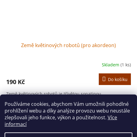
Země květinových robotů (pro akordeon)
Skladem
(1 ks)
Do košíku
190 Kč
Země květinových robotů je třívětou sonatinou
komponovanou pro akordeon se standardními basy.
Používáme cookies, abychom Vám umožnili pohodlné
prohlížení webu a díky analýze provozu webu neustále
11
položek celkem
O
zlepšovali jeho funkce, výkon a použitelnost.
Více
v
informací
l
Z
á
á