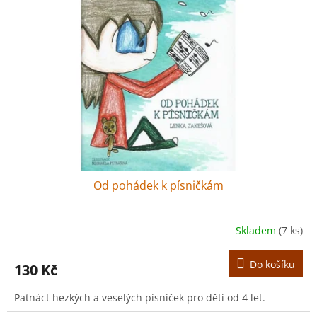
r
s
o
p
d
r
u
o
k
d
t
u
ů
k
t
ů
Od pohádek k písničkám
Skladem
(7 ks)
Do košíku
130 Kč
Patnáct hezkých a veselých písniček pro děti od 4 let.